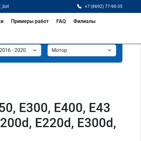
T_bot
+7 (8692) 77-90-35
ки
Примеры работ
FAQ
Филиалы
0, E300, E400, E43
200d, E220d, E300d,