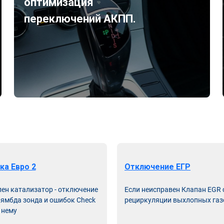
оптимизация
переключений АКПП.
ка Евро 2
Отключение ЕГР
лен катализатор - отключение
Если неисправен Клапан EGR
лямбда зонда и ошибок Check
рециркуляции выхлопных газ
 нему