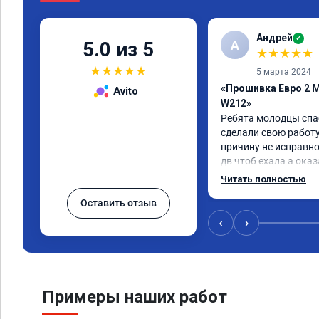
Андрей
✓
А
5.0 из 5
★
★
★
★
★
★
★
★
★
★
5 марта 2024
«Прошивка Евро 2 M
Avito
W212»
Ребята молодцы спа
сделали свою работу
причину не исправно
дв чтоб ехала а оказ
регулятор турбины, 
Читать полностью
отлично
Оставить отзыв
‹
›
Примеры наших работ