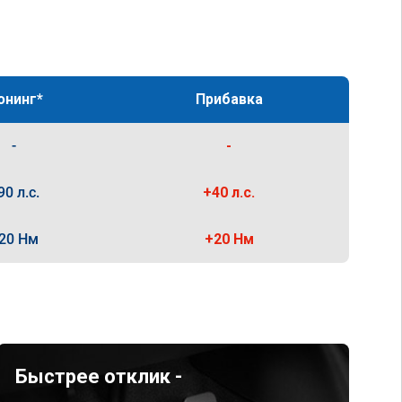
юнинг*
Прибавка
-
-
90 л.с.
+40 л.с.
20 Нм
+20 Нм
Быстрее отклик -