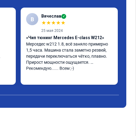
Вячеслав
✓
В
★
★
★
★
★
25 мая 2024
«Чип тюнинг Mercedes E-class W212»
«Пр
Мерседес w212 1.8, всё заняло примерно 
W21
1,5 часа. Машина стала заметно резвей, 
Реб
передачи переключаться чётко, плавно. 
 
Всё
Прирост мощности ощущается. 
4ma
Рекомендую...... Всем ;-)