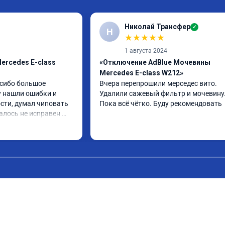
Николай Трансфер
✓
Н
★
★
★
★
★
1 августа 2024
ercedes E-class
«Отключение AdBlue Мочевины
Mercedes E-class W212»
сибо большое 
Вчера перепрошили мерседес вито. 
 нашли ошибки и 
Удалили сажевый фильтр и мочевину.
сти, думал чиповать 
Пока всё чётко. Буду рекомендовать
алось не исправен 
поменял стало все 