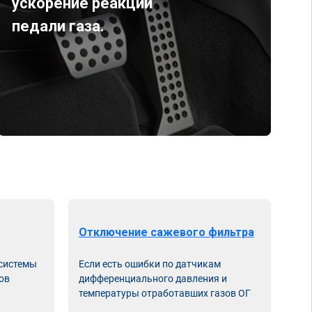
ускорение реакции
педали газа.
Отключение сажевого фильтра
От
 системы
Если есть ошибки по датчикам
Впу
ов
дифференциального давления и
неи
температуры отработавших газов ОГ