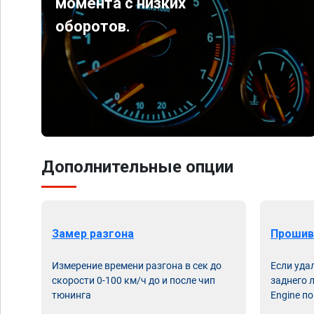
момента с низких
оборотов.
Дополнительные опции
Замер разгона
Прошив
Измерение времени разгона в сек до
Если уда
скорости 0-100 км/ч до и после чип
заднего 
тюнинга
Engine по