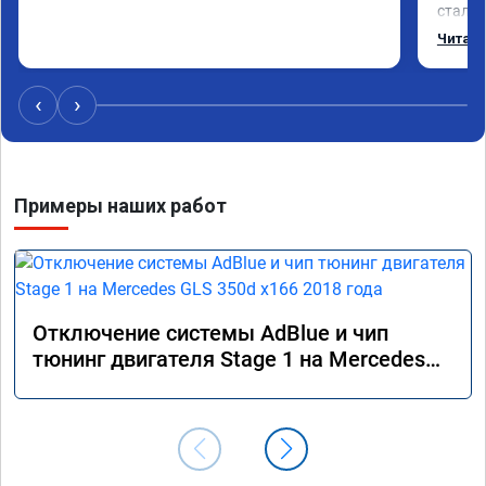
стало 
Одни и
Читать
‹
›
Примеры наших работ
Отключение системы AdBlue и чип
тюнинг двигателя Stage 1 на Mercedes
GLS 350d x166 2018 года