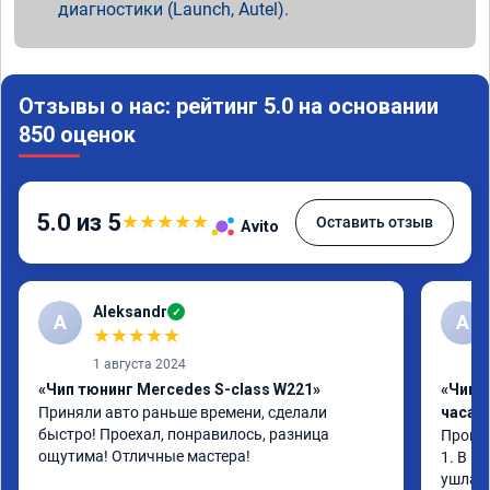
диагностики (Launch, Autel).
Отзывы о нас: рейтинг 5.0 на основании
850 оценок
5.0 из 5
★
★
★
★
★
Оставить отзыв
Avito
Aleksandr
✓
A
А
★
★
★
★
★
1 августа 2024
«Чип тюнинг Mercedes S-class W221»
«Чип 
Приняли авто раньше времени, сделали 
часа»
быстро! Проехал, понравилось, разница 
Прошив
ощутима! Отличные мастера!
1. В и
ушла в