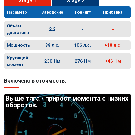
Stage 1
Stage 2
Параметр
Заводские
Тюнинг*
Прибавка
Объём
2.2
-
-
двигателя
Мощность
88 л.с.
106 л.с.
+18 л.с.
Крутящий
230 Нм
276 Нм
+46 Нм
момент
Включено в стоимость:
Выше тяга - прирост момента с низких
оборотов.