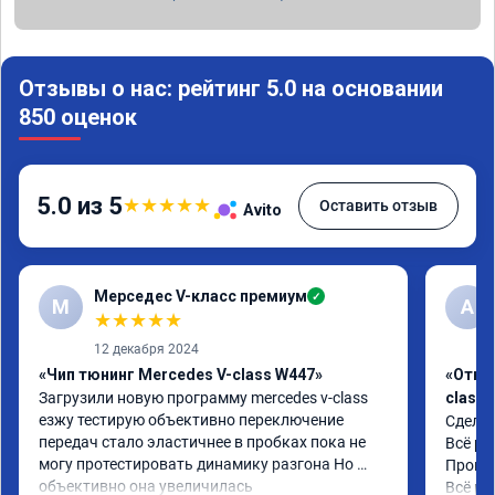
Отзывы о нас: рейтинг 5.0 на основании
850 оценок
5.0 из 5
★
★
★
★
★
Оставить отзыв
Avito
Мерседес V-класс премиум
✓
М
A
★
★
★
★
★
12 декабря 2024
«Чип тюнинг Mercedes V-class W447»
«Откл
Загрузили новую программу mercedes v-class 
class 
езжу тестирую объективно переключение 
Сделал
передач стало эластичнее в пробках пока не 
Всё ра
могу протестировать динамику разгона Но 
Промон
объективно она увеличилась
Всё ра