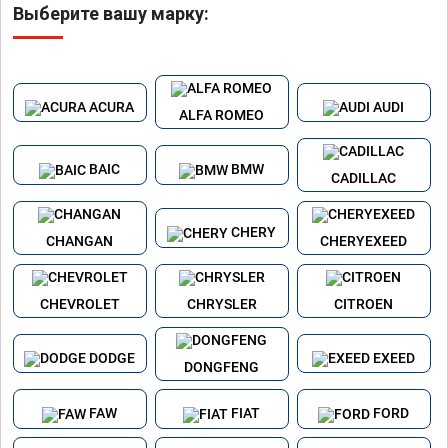
Выберите вашу марку:
ACURA
AUDI
ALFA ROMEO
BAIC
BMW
CADILLAC
CHERY
CHANGAN
CHERYEXEED
CHEVROLET
CHRYSLER
CITROEN
DODGE
EXEED
DONGFENG
FAW
FIAT
FORD