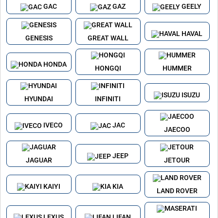
GAC
GAZ
GEELY
HAVAL
GENESIS
GREAT WALL
HONDA
HONGQI
HUMMER
ISUZU
HYUNDAI
INFINITI
IVECO
JAC
JAECOO
JEEP
JAGUAR
JETOUR
KAIYI
KIA
LAND ROVER
LEXUS
LIFAN