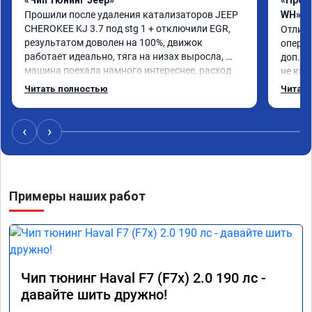
«Чип тюнинг Jeep»
«Проши
Прошили после удаления катализаторов JEEP 
WH»
CHEROKEE KJ 3.7 под stg 1 + отключили EGR, 
Отличн
результатом доволен на 100%, движок 
операт
работает идеально, тяга на низах выросла, 
доп.ра
машина поехала намного интереснее, расход 
не как
топлива радует. Делал мастер Даниил, ему 
прошив
Читать полностью
Читать
отдельный респект 👍. Короче, все на чип 
пробле
тюнинг в RECHIP😁
Реком
‹
›
Примеры наших работ
Чип тюнинг Haval F7 (F7x) 2.0 190 лс -
давайте шить дружно!