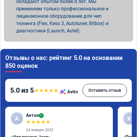
обладают опытом более 8 лет. Мы
применяем только профессиональное и
лицензионное оборудование для чип
тюнинга (Flex, Kess 3, Autotuner, Bitbox) и
диагностики (Launch, Autel).
Отзывы о нас: рейтинг 5.0 на основании
850 оценок
5.0 из 5
★
★
★
★
★
Оставить отзыв
Avito
Антон
✓
А
K
★
★
★
★
★
24 января 2022