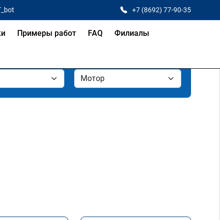
T_bot
+7 (8692) 77-90-35
ки
Примеры работ
FAQ
Филиалы