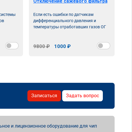
Отключение сажевого фильтра
От
 системы
Если есть ошибки по датчикам
Впу
ов
дифференциального давления и
неи
температуры отработавших газов ОГ
9800 ₽
1000 ₽
98
Записаться
Задать вопрос
ьное и лицензионное оборудование для чип