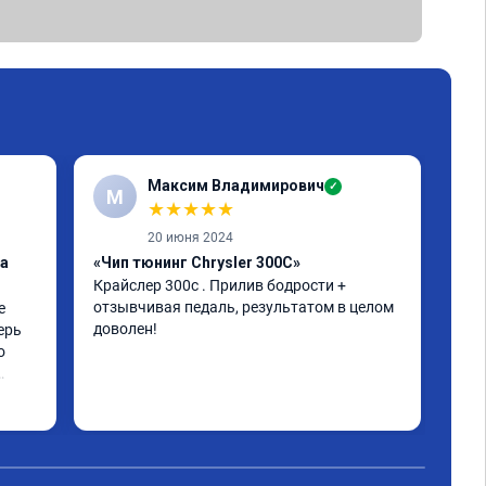
Максим Владимирович
✓
М
А
★
★
★
★
★
20 июня 2024
ка
«Чип тюнинг Chrysler 300C»
«От
Крайслер 300с . Прилив бодрости + 
заг
отзывчивая педаль, результатом в целом 
 
Все
доволен!
ерь 
 