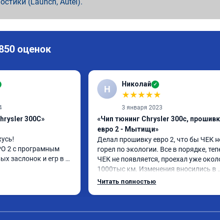
ностики (Launch, Autel).
 850 оценок
Николай
✓
Н
★
★
★
★
★
4
3 января 2023
hrysler 300C»
«Чип тюнинг Chrysler 300c, прошив
евро 2 - Мытищи»
усь!

Делал прошивку евро 2, что бы ЧЕК не
О 2 с програмным 
горел по экологии. Все в порядке, теп
х заслонок и егр в 
ЧЕК не появляется, проехал уже около
1000тыс км. Изменения вносились в 
расход топлива 
родную прошивку, потом программу 
Читать полностью
и. Понятно,что 
закачали обратно. Рекомендую.
осле физического 
аслонок в аварийном 
ния их расход 