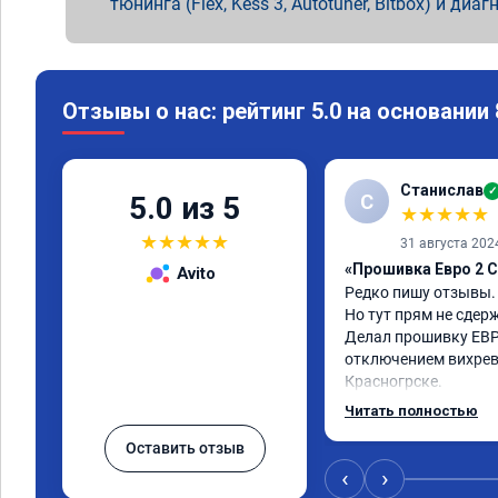
тюнинга (Flex, Kess 3, Autotuner, Bitbox) и диаг
Отзывы о нас: рейтинг 5.0 на основании
Станислав
✓
С
5.0 из 5
★
★
★
★
★
★
★
★
★
★
31 августа 202
«Прошивка Евро 2 C
Avito
Редко пишу отзывы.

Но тут прям не сдерж
Делал прошивку ЕВР
отключением вихревы
Красногрске.

Все прошло отлично,
Читать полностью
упал,провалы изчезл
Оставить отзыв
двигатель работал п
удаления вихревых з
‹
›
режиме,но и до удале