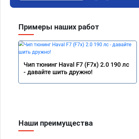
топлива был выше че
Я доволен,мастеру ог
Команда у них топ!!!
Примеры наших работ
Чип тюнинг Haval F7 (F7x) 2.0 190 лс
- давайте шить дружно!
Наши преимущества