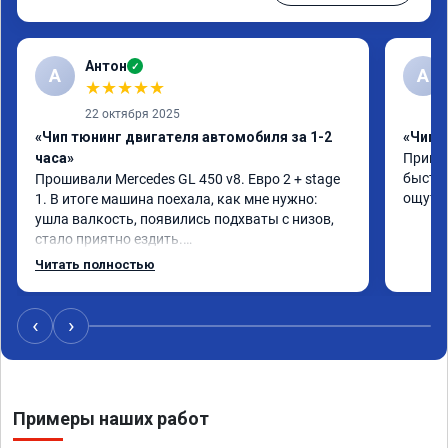
Антон
✓
А
A
★
★
★
★
★
22 октября 2025
«Чип тюнинг двигателя автомобиля за 1-2
«Чип 
часа»
Принял
быстро
Прошивали Mercedes GL 450 v8. Евро 2 + stage 
ощутим
1. В итоге машина поехала, как мне нужно: 
ушла валкость, появились подхваты с низов, 
стало приятно ездить.

Одни из лучших трат, в авто! 🔥
Читать полностью
‹
›
Примеры наших работ