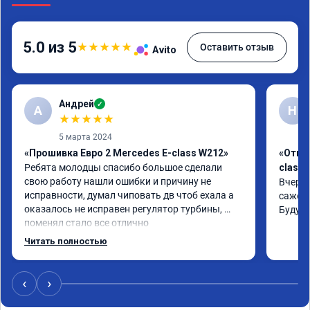
5.0 из 5
★
★
★
★
★
Оставить отзыв
Avito
Андрей
✓
А
Н
★
★
★
★
★
5 марта 2024
«Прошивка Евро 2 Mercedes E-class W212»
«Откл
Ребята молодцы спасибо большое сделали 
class 
свою работу нашли ошибки и причину не 
Вчера 
исправности, думал чиповать дв чтоб ехала а 
сажевы
оказалось не исправен регулятор турбины, 
Буду 
поменял стало все отлично
Читать полностью
‹
›