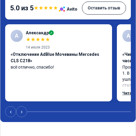
5.0 из 5
★
★
★
★
★
Оставить отзыв
Avito
Александр
✓
А
А
★
★
★
★
★
14 июля 2023
«Отключение AdBlue Мочевины Mercedes
«Чип 
CLS C218»
часа»
всё отлично, спасибо!
Прошив
1. В и
ушла в
стало 
Одни и
Читать
‹
›