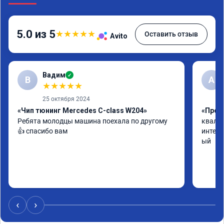
5.0 из 5
★
★
★
★
★
Оставить отзыв
Avito
Вадим
✓
В
А
★
★
★
★
★
25 октября 2024
«Чип тюнинг Mercedes C-class W204»
«Прош
Ребята молодцы машина поехала по другому 
квалиф
👍 спасибо вам
интелл
ый
‹
›