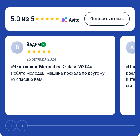
5.0 из 5
★
★
★
★
★
Оставить отзыв
Avito
Вадим
✓
В
А
★
★
★
★
★
25 октября 2024
«Чип тюнинг Mercedes C-class W204»
«Прош
Ребята молодцы машина поехала по другому 
квалиф
👍 спасибо вам
интелл
ый
‹
›