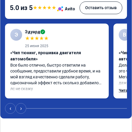
5.0 из 5
★
★
★
★
★
Оставить отзыв
Avito
Эдуард
✓
Э
В
★
★
★
★
★
25 июня 2025
«Чип тюнинг, прошивка двигателя
«Чип т
автомобиля»
автом
Все было отлично, быстро ответили на 
Делал 
сообщение, предоставили удобное время, и на 
это чт
мой взгляд качественно сделали работу, 
Мега п
однозначный эффект есть сколько добавилось 
даже с
лс не скажу
одно с
Читать
еще по
в вост
‹
›