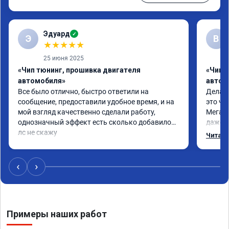
Эдуард
✓
Э
В
★
★
★
★
★
25 июня 2025
«Чип тюнинг, прошивка двигателя
«Чип т
автомобиля»
автом
Все было отлично, быстро ответили на 
Делал 
сообщение, предоставили удобное время, и на 
это чт
мой взгляд качественно сделали работу, 
Мега п
однозначный эффект есть сколько добавилось 
даже с
лс не скажу
одно с
Читать
еще по
в вост
‹
›
Примеры наших работ