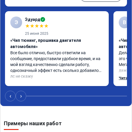
Эдуард
✓
Э
В
★
★
★
★
★
25 июня 2025
«Чип тюнинг, прошивка двигателя
«Чип т
автомобиля»
автом
Все было отлично, быстро ответили на 
Делал 
сообщение, предоставили удобное время, и на 
это чт
мой взгляд качественно сделали работу, 
Мега п
однозначный эффект есть сколько добавилось 
даже с
лс не скажу
одно с
Читать
еще по
в вост
‹
›
Примеры наших работ