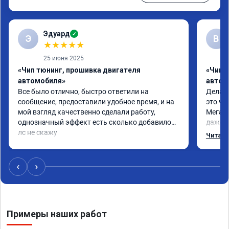
Эдуард
✓
Э
В
★
★
★
★
★
25 июня 2025
«Чип тюнинг, прошивка двигателя
«Чип т
автомобиля»
автом
Все было отлично, быстро ответили на 
Делал 
сообщение, предоставили удобное время, и на 
это чт
мой взгляд качественно сделали работу, 
Мега п
однозначный эффект есть сколько добавилось 
даже с
лс не скажу
одно с
Читать
еще по
в вост
‹
›
Примеры наших работ