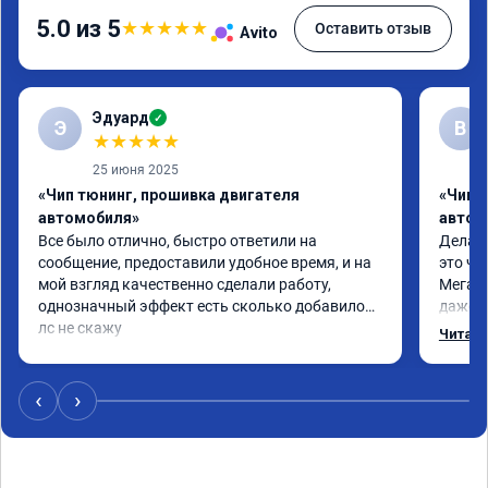
5.0 из 5
★
★
★
★
★
Оставить отзыв
Avito
Эдуард
✓
Э
В
★
★
★
★
★
25 июня 2025
«Чип тюнинг, прошивка двигателя
«Чип т
автомобиля»
автом
Все было отлично, быстро ответили на 
Делал 
сообщение, предоставили удобное время, и на 
это чт
мой взгляд качественно сделали работу, 
Мега п
однозначный эффект есть сколько добавилось 
даже с
лс не скажу
одно с
Читать
еще по
в вост
‹
›