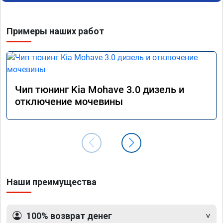
отзывчевее. В целом, я очень доволен.!
понра
прошив
похоже
Примеры наших работ
прошив
эконом
сэконо
давать
прошив
Рекоме
Чип тюнинг Kia Mohave 3.0 дизель и
А0110
отключение мочевины
Наши преимущества
100% возврат денег