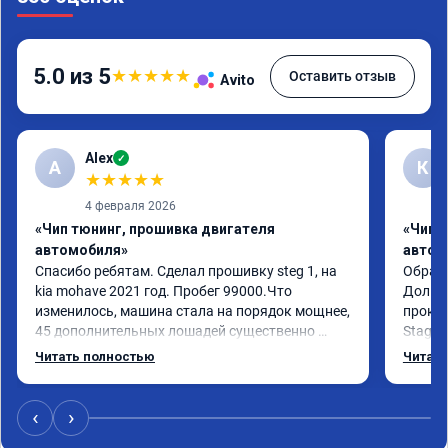
5.0 из 5
★
★
★
★
★
Оставить отзыв
Avito
Alex
✓
A
К
★
★
★
★
★
4 февраля 2026
«Чип тюнинг, прошивка двигателя
«Чип 
автомобиля»
автом
Спасибо ребятам. Сделал прошивку steg 1, на 
Обрати
kia mohave 2021 год. Пробег 99000.Что 
Долго 
изменилось, машина стала на порядок мощнее, 
прокон
45 дополнительных лошадей существенно 
Stage 
чувствуется и соответственно крутящего 
с сохр
Читать полностью
Читать
момента. Значительно упал расход, был в 
Машина
среднем 15 город, уже три дня катаюсь, держит 
получи
12-12.5. Коробка перестала подпинывать при 
прибав
‹
›
наборе скорости. Педаль газа более 
обгоны