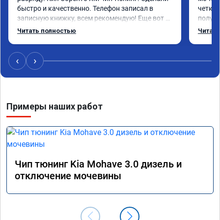
быстро и качественно. Телефон записал в 
четко.
записную книжку, всем рекомендую! Еще вот 
получи
поеду в ближайшее дни брата Мазду 6 2016 год 
Доволе
Читать полностью
Читать
отгоню на чип тюнинг.
или не
‹
›
Примеры наших работ
Чип тюнинг Kia Mohave 3.0 дизель и
отключение мочевины