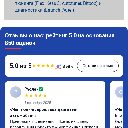
тюнинга (Flex, Kess 3, Autotuner, Bitbox) и
диагностики (Launch, Autel).
Отзывы о нас: рейтинг 5.0 на основании
850 оценок
5.0 из 5
★
★
★
★
★
Оставить отзыв
Avito
Руслан
✓
Р
С
★
★
★
★
★
5 сентября 2025
«Чип тюнинг, прошивка двигателя
«Чип 
автомобиля»
Егр Ad
Прекрасный специалист! Всё по высшему 
Оказал
разряду. Кия Соренто XM чип тюнинг. Сделали 
мочеви