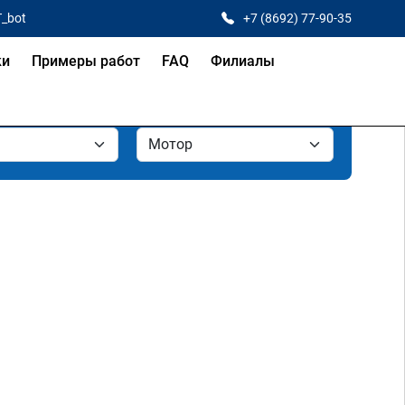
T_bot
+7 (8692) 77-90-35
ки
Примеры работ
FAQ
Филиалы