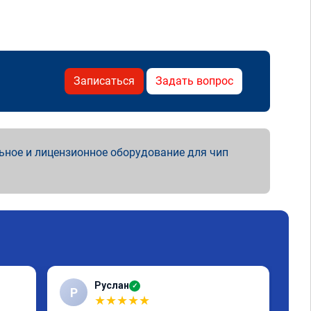
Записаться
Задать вопрос
ьное и лицензионное оборудование для чип
Руслан
✓
Р
С
★
★
★
★
★