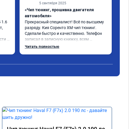
5 сентября 2025
«Чип тюнинг, прошивка двигателя
«Чи
автомобиля»
отк
1.6 
Прекрасный специалист! Всё по высшему 
Ока
, 
разряду. Кия Соренто XM чип тюнинг. 
моч
Сделали быстро и качественно. Телефон 
быс
ти и 
записал в записную книжку, всем 
дов
рекомендую! Еще вот поеду в ближайшее 
отл
Читать полностью
Чит
 не 
дни брата Мазду 6 2016 год отгоню на чип 
Кто
 
тюнинг.
Одн
- 
оны 
 
е) 
мия 
 