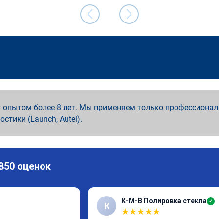
 опытом более 8 лет. Мы применяем только профессионал
ностики (Launch, Autel).
 850 оценок
К-М-В Полировка стекла
✓
К
★
★
★
★
★