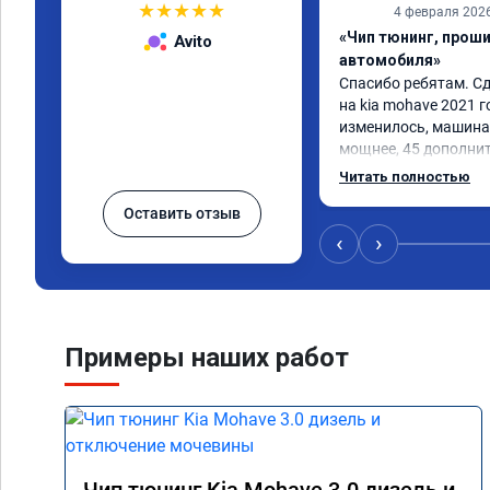
★
★
★
★
★
4 февраля 202
«Чип тюнинг, прош
Avito
автомобиля»
Спасибо ребятам. Сд
на kia mohave 2021 г
изменилось, машина 
мощнее, 45 дополни
существенно чувству
Читать полностью
соответственно крут
Оставить отзыв
Значительно упал ра
15 город, уже три дн
‹
›
12.5. Коробка перес
наборе скорости. Пед
отзывчевее. В целом,
Примеры наших работ