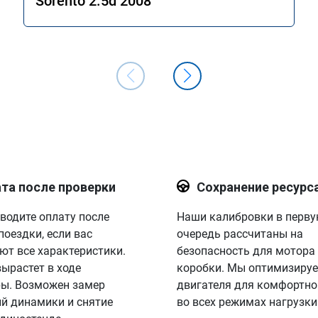
Sorento 2.5d 2008
отличный результат. Рекомендую 
однозначно! Сертификат № А011094
та после проверки
Сохранение ресурс
водите оплату после
Наши калибровки в перв
поездки, если вас
очередь рассчитаны на
ют все характеристики.
безопасность для мотора
вырастет в ходе
коробки. Мы оптимизируе
ы. Возможен замер
двигателя для комфортно
й динамики и снятие
во всех режимах нагрузки