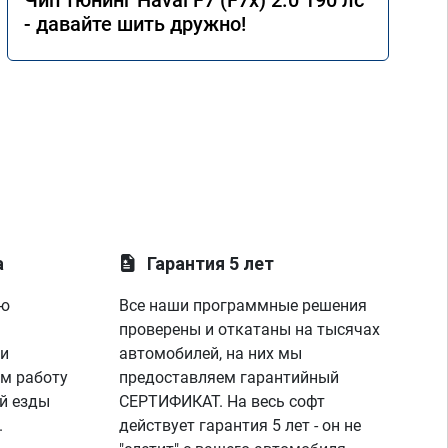
Чип тюнинг Haval F7 (F7x) 2.0 190 лс
- давайте шить дружно!
а
Гарантия 5 лет
ую
Все наши программные решения
проверены и откатаны на тысячах
 и
автомобилей, на них мы
м работу
предоставляем гарантийный
й езды
СЕРТИФИКАТ. На весь софт
.
действует гарантия 5 лет - он не