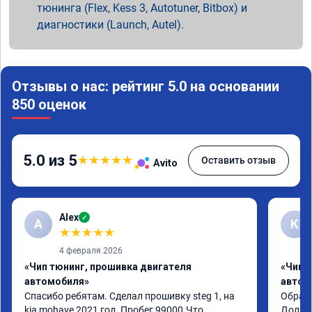
тюнинга (Flex, Kess 3, Autotuner, Bitbox) и
диагностики (Launch, Autel).
Отзывы о нас: рейтинг 5.0 на основании
850 оценок
5.0 из 5
★
★
★
★
★
Оставить отзыв
Avito
Alex
✓
A
К
★
★
★
★
★
4 февраля 2026
«Чип тюнинг, прошивка двигателя
«Чип 
автомобиля»
автом
Спасибо ребятам. Сделал прошивку steg 1, на 
Обрати
kia mohave 2021 год. Пробег 99000.Что 
Долго 