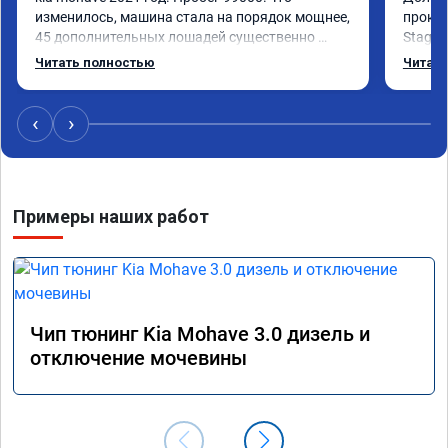
изменилось, машина стала на порядок мощнее, 
прокон
45 дополнительных лошадей существенно 
Stage 
чувствуется и соответственно крутящего 
с сохр
Читать полностью
Читать
момента. Значительно упал расход, был в 
Машина
среднем 15 город, уже три дня катаюсь, держит 
получи
12-12.5. Коробка перестала подпинывать при 
прибав
‹
›
наборе скорости. Педаль газа более 
обгоны
отзывчевее. В целом, я очень доволен.!
понра
прошив
похоже
Примеры наших работ
прошив
эконом
сэконо
давать
прошив
Рекоме
Чип тюнинг Kia Mohave 3.0 дизель и
А0110
отключение мочевины