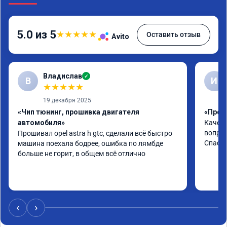
5.0 из 5
★
★
★
★
★
Оставить отзыв
Avito
Владислав
✓
В
И
★
★
★
★
★
19 декабря 2025
«Чип тюнинг, прошивка двигателя
«Проши
автомобиля»
Качест
вопрос
Прошивал opel astra h gtc, сделали всё быстро 
Спасиб
машина поехала бодрее, ошибка по лямбде 
больше не горит, в общем всё отлично
‹
›