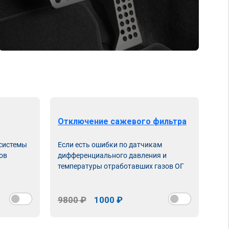
Отключение сажевого фильтра
От
 системы
Если есть ошибки по датчикам
Впу
ов
дифференциального давления и
неи
температуры отработавших газов ОГ
9800 ₽
1000 ₽
98