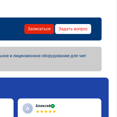
Записаться
Задать вопрос
ьное и лицензионное оборудование для чип
Алексей
✓
А
A
★
★
★
★
★