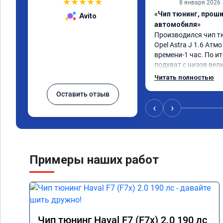
★
★
★
★
★
8 января 2026
«Чип тюнинг, прош
Avito
автомобиля»
Производился чип т
Opel Astra J 1.6 Атмо 
времени-1 час. По ит
подхват с низов вел
стала работать плавн
Читать полностью
быстрее скидывает п
Оставить отзыв
держит обороты до 5
Вообщем доволен как 
‹
›
Рекомендую компани
Номер сертификата: 
06.01.2026
Примеры наших работ
Чип тюнинг Haval F7 (F7x) 2.0 190 лс