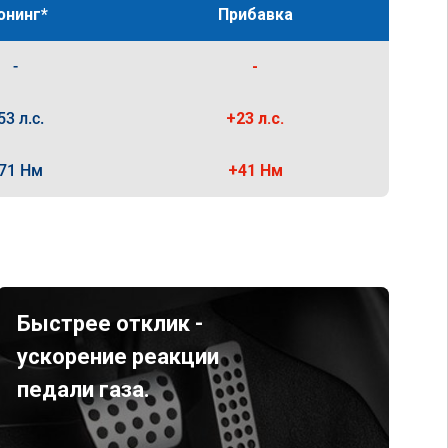
юнинг*
Прибавка
-
-
53 л.с.
+23 л.с.
71 Нм
+41 Нм
Быстрее отклик -
ускорение реакции
педали газа.