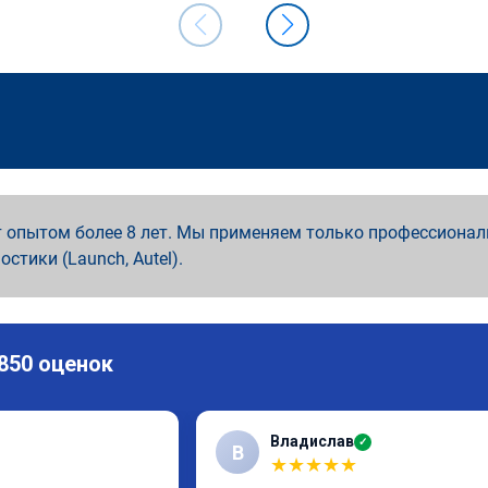
 опытом более 8 лет. Мы применяем только профессионал
ностики (Launch, Autel).
 850 оценок
Владислав
✓
В
★
★
★
★
★