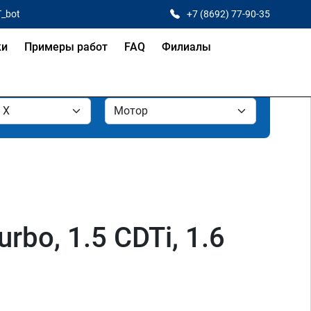
T_bot
+7 (8692) 77-90-35
ки
Примеры работ
FAQ
Филиалы
rbo, 1.5 CDTi, 1.6