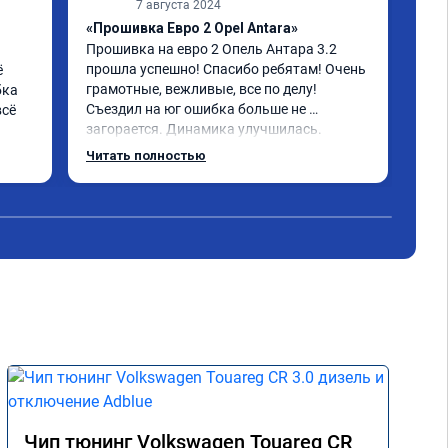
7 августа 2024
«Прошивка Евро 2 Opel Antara»
«Чи
Прошивка на евро 2 Опель Антара 3.2 
отк
прошла успешно! Спасибо ребятам! Очень 
 
Про
грамотные, вежливые, все по делу! 
ка 
Что
Съездил на юг ошибка больше не 
сё 
Пов
загорается. Динамика улучшилась. 
маш
Советую данный сервис. Ещё раз 
обо
Читать полностью
Чит
СПАСИБО!
нем
под
Пок
Про
Чип тюнинг Volkswagen Touareg CR