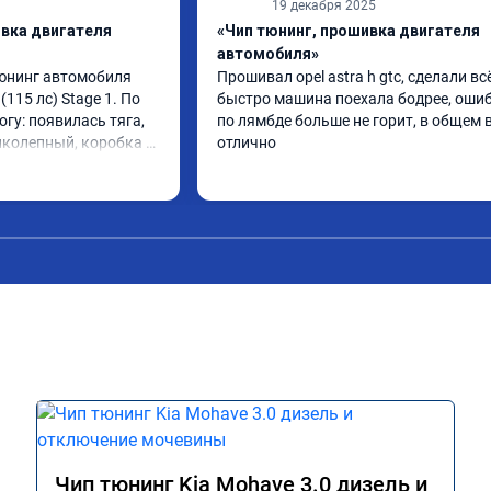
19 декабря 2025
ивка двигателя
«Чип тюнинг, прошивка двигателя
автомобиля»
юнинг автомобиля 
Прошивал opel astra h gtc, сделали всё
(115 лс) Stage 1. По 
быстро машина поехала бодрее, ошиб
огу: появилась тяга, 
по лямбде больше не горит, в общем в
иколепный, коробка 
отлично
ее. На трассе 
ередачу и легко 
000 при ускорении. 
слон ))) 
ю!

А011870 от 
Чип тюнинг Kia Mohave 3.0 дизель и