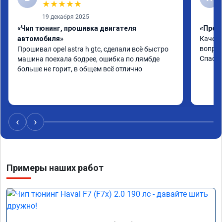
★
★
★
★
★
19 декабря 2025
«Чип тюнинг, прошивка двигателя
«Проши
автомобиля»
Качест
вопрос
Прошивал opel astra h gtc, сделали всё быстро 
Спасиб
машина поехала бодрее, ошибка по лямбде 
больше не горит, в общем всё отлично
‹
›
Примеры наших работ