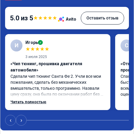
5.0 из 5
★
★
★
★
★
Оставить отзыв
Avito
Игорь
✓
И
С
★
★
★
★
★
3 июля 2025
«Чип тюнинг, прошивка двигателя
«Отклю
автомобиля»
проши
Сделали чип тюнинг Санта Фе 2. Учли все мои 
Спасиб
пожелания, сделать без механических 
быстро
вмешательств, только программно. Назвали 
всем р
цену сразу, она была по окончании работ без 
оценку
изменений. Александр профи своего дела, 
Читать полностью
спокойно ответил на все мои вопросы и 
качественно сделал работу. Спасибо большое 
и процветания сервису!!!
‹
›