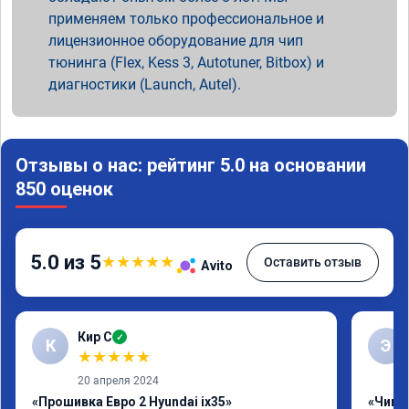
применяем только профессиональное и
лицензионное оборудование для чип
тюнинга (Flex, Kess 3, Autotuner, Bitbox) и
диагностики (Launch, Autel).
Отзывы о нас: рейтинг 5.0 на основании
850 оценок
5.0 из 5
★
★
★
★
★
Оставить отзыв
Avito
Кир С
✓
К
Э
★
★
★
★
★
20 апреля 2024
«Прошивка Евро 2 Hyundai ix35»
«Чип 