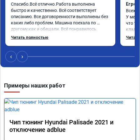
Спасибо.Всё отлично.Работа выполнена 
Егр»
быстро и качественно. Всё соответствует 
Всех п
описанию. Все договоренности выполнены без 
У меня
каких либо проблем. Машина поехала по 
что та
другому,как и обещали. Всё понравилось. 
кладез
Рекомендую данную компанию.
и ЕГР 
Читать полностью
Читать
катали
Обрати
систем
‹
›
Хороши
догова
гарант
стала 
Примеры наших работ
не меш
маневр
В обще
пути!
Чип тюнинг Hyundai Palisade 2021 и
отключение adblue