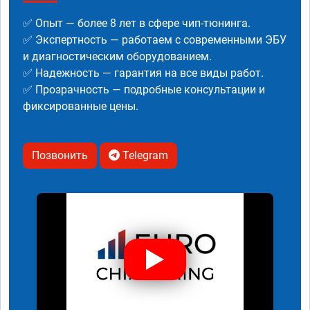
✅ Опыт — более 8 лет в сфере чип-тюнинга.
✅ Экспертность — работаем с современными ЭБУ
и диагностическим оборудованием.
✅ Надежность — гарантия на все виды работ.
✅ Прозрачность — подробные консультации и
фиксированные цены.
Позвонить
Telegram