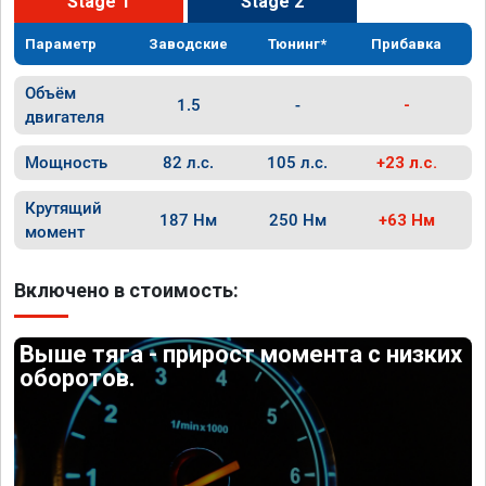
Stage 1
Stage 2
Параметр
Заводские
Тюнинг*
Прибавка
Объём
1.5
-
-
двигателя
Мощность
82 л.с.
105 л.с.
+23 л.с.
Крутящий
187 Нм
250 Нм
+63 Нм
момент
Включено в стоимость:
Выше тяга - прирост момента с низких
оборотов.