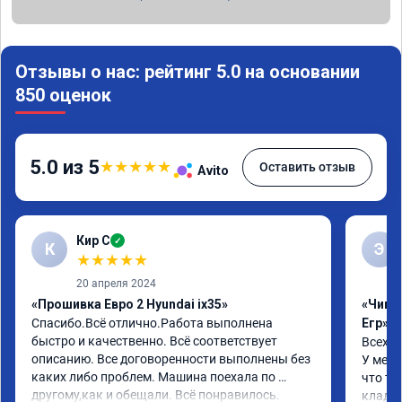
Отзывы о нас: рейтинг 5.0 на основании
850 оценок
5.0 из 5
★
★
★
★
★
Оставить отзыв
Avito
Кир С
✓
К
Э
★
★
★
★
★
20 апреля 2024
«Прошивка Евро 2 Hyundai ix35»
«Чип 
Спасибо.Всё отлично.Работа выполнена 
Егр»
быстро и качественно. Всё соответствует 
Всех п
описанию. Все договоренности выполнены без 
У меня
каких либо проблем. Машина поехала по 
что та
другому,как и обещали. Всё понравилось. 
кладез