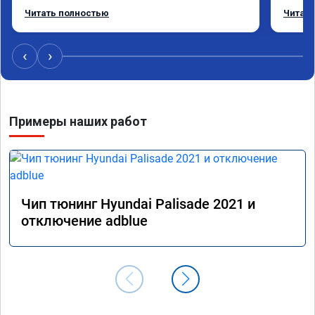
Рекомендую данную компанию.
и ЕГР 
Читать полностью
Читать
катали
Обрати
систем
‹
›
Хороши
догова
гарант
стала 
Примеры наших работ
не меш
маневр
В обще
пути!
Чип тюнинг Hyundai Palisade 2021 и
отключение adblue