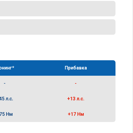
юнинг*
Прибавка
-
-
45 л.с.
+13 л.с.
75 Нм
+17 Нм