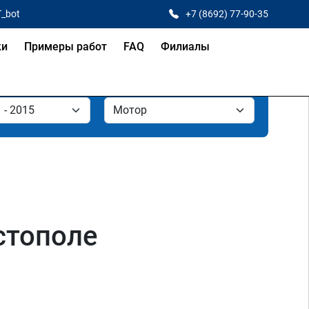
T_bot
+7 (8692) 77-90-35
ки
Примеры работ
FAQ
Филиалы
астополе