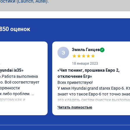
ностики (Launch, Autel).
 850 оценок
Эмиль Ганцев
✓
Э
★
★
★
★
★
4
18 января 2023
yundai ix35»
«Чип тюнинг, прошивка Евро 2,
о.Работа выполнена 
отключение Егр»
. Всё соответствует 
Всех приветствую!

оренности 
У меня Hyundai grand starex Евро-6. Кт
 либо проблем. 
знает что такое Евро-6 тот точно знае
ругому,как и 
это кладезь систем очистки выхлопны
вилось. Рекомендую 
газов, там и ЕГР и мочевина, сажевый
Читать полностью
фильтр и катализатор и тд

Обратился к ребятам чтобы отключил
все эти системы.

Хорошие специалисты, сделали все в 