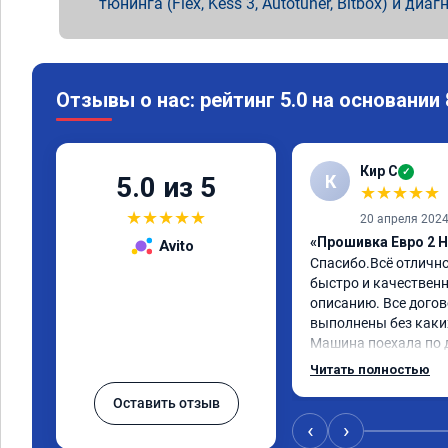
тюнинга (Flex, Kess 3, Autotuner, Bitbox) и диаг
Отзывы о нас: рейтинг 5.0 на основании
Кир С
✓
К
5.0 из 5
★
★
★
★
★
★
★
★
★
★
20 апреля 202
«Прошивка Евро 2 H
Avito
Спасибо.Всё отличн
быстро и качественно
описанию. Все догов
выполнены без каких
Машина поехала по д
обещали. Всё понра
Читать полностью
данную компанию.
Оставить отзыв
‹
›