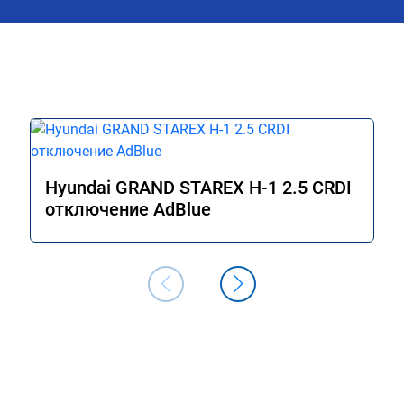
как договаривались, всегда были на 
связи, дали гарантию на работы, а 
Главное!!!! Машина стала ракетой 🚀!!!
поехало, ничего теперь не мешает 
двигаться в оживленном городе, 
маневренность +1000 сразу.

В общем рекомендую. Всем добра и 
прямого пути!
Hyundai GRAND STAREX H-1 2.5 CRDI
отключение AdBlue