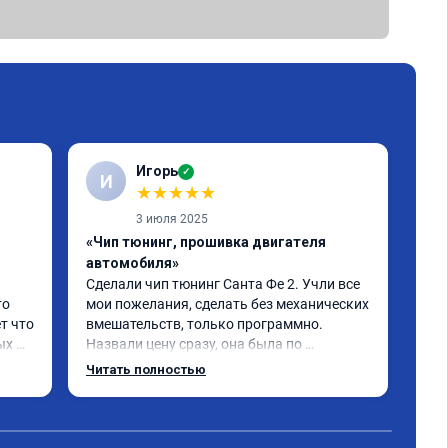
Игорь
✓
И
С
★
★
★
★
★
3 июля 2025
«Чип тюнинг, прошивка двигателя
«От
автомобиля»
про
Сделали чип тюнинг Санта Фе 2. Учли все 
Спа
о 
мои пожелания, сделать без механических 
при
т что 
вмешательств, только программно. 
про
х 
Назвали цену сразу, она была по 
ком
 
окончании работ без изменений. 
Читать полностью
Александр профи своего дела, спокойно 
и 
ответил на все мои вопросы и 
качественно сделал работу. Спасибо 
срок 
большое и процветания сервису!!!