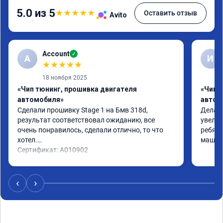
5.0 из 5
★
★
★
★
★
Оставить отзыв
Avito
Account
✓
A
И
★
★
★
★
★
18 ноября 2025
«Чип тюнинг, прошивка двигателя
«Чип 
автомобиля»
автом
Сделали прошивку Stage 1 на Бмв 318d, 
Делали
результат соответствовал ожиданию, все 
увелич
очень понравилось, сделали отлично, то что 
ребята
хотел.

машина
Сертификат: A010902
‹
›