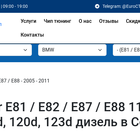
| 09:00 - 19:00
Telegram: @EuroC
Услуги
Чип тюнинг
О нас
Отзывы
Скид
Контакты
E87 / E88 - 2005 - 2011
1 / E82 / E87 / E88 116i
8d, 120d, 123d дизель в