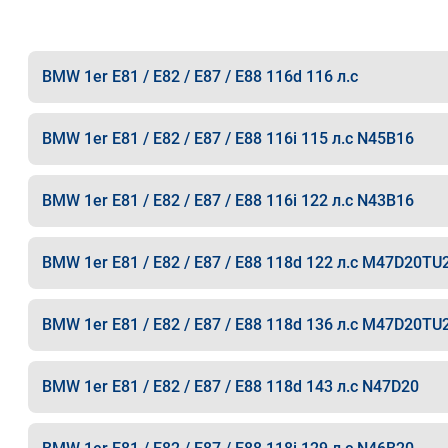
BMW 1er E81 / E82 / E87 / E88 116d 116 л.с
BMW 1er E81 / E82 / E87 / E88 116i 115 л.с N45B16
BMW 1er E81 / E82 / E87 / E88 116i 122 л.с N43B16
BMW 1er E81 / E82 / E87 / E88 118d 122 л.с M47D20TU
BMW 1er E81 / E82 / E87 / E88 118d 136 л.с M47D20TU
BMW 1er E81 / E82 / E87 / E88 118d 143 л.с N47D20