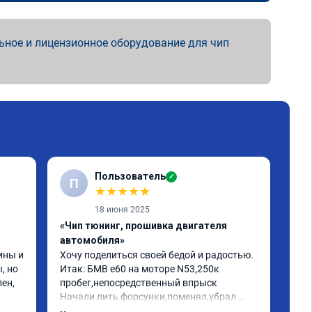
ьное и лицензионное оборудование для чип
Пользователь
✓
П
★
★
★
★
★
18 июня 2025
«Чип тюнинг, прошивка двигателя
«Чи
автомобиля»
отк
ны и 
Хочу поделиться своей бедой и радостью.

БМВ
 но 
Итак: БМВ е60 на моторе N53,250к 
отк
ен, 
пробег,непосредственный впрыск

Авт
Начали лить форсунки,поменял,убрал 
дин
катализаторы,обратился к одному 
отк