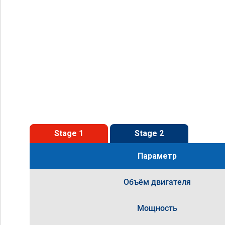
Stage 1
Stage 2
Параметр
Объём двигателя
Мощность