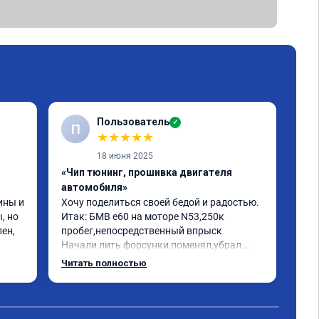
Пользователь
✓
П
★
★
★
★
★
18 июня 2025
«Чип тюнинг, прошивка двигателя
«Чи
автомобиля»
отк
ны и 
Хочу поделиться своей бедой и радостью.

БМВ
 но 
Итак: БМВ е60 на моторе N53,250к 
отк
ен, 
пробег,непосредственный впрыск

Авт
Начали лить форсунки,поменял,убрал 
дин
катализаторы,обратился к одному 
отк
Читать полностью
Чит
кренделю прошить на евро 2,машина 
мот
работала как попало,трясло на 
Рек
холостых,этот чудо диагност прошивщик 
про
сказал что она у меня зашита на евро 0 и 