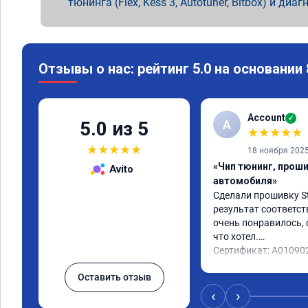
тюнинга (Flex, Kess 3, Autotuner, Bitbox) и диаг
Отзывы о нас: рейтинг 5.0 на основании
Account
✓
A
5.0 из 5
★
★
★
★
★
★
★
★
★
★
18 ноября 202
«Чип тюнинг, прош
Avito
автомобиля»
Сделали прошивку Sta
результат соответст
очень понравилось, с
что хотел.

Сертификат: A01090
Оставить отзыв
‹
›