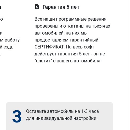
лаунче увидели что не так с машино!
а
Гарантия 5 лет
покатался,понаблюдал,радуюсь,заехал к 
парням,они бесплатно подключили 
ую
Все наши программные решения
диагностику,глянули что всё нормально и 
я поехал радостный,записавшись к ним 
проверены и откатаны на тысячах
же на чип тюнинг,парни вы лучшие!
 и
автомобилей, на них мы
спасибо вашей команде за отличную 
м работу
предоставляем гарантийный
работу,сервис отличный, рекомендую!
й езды
СЕРТИФИКАТ. На весь софт
всем добра)
.
действует гарантия 5 лет - он не
"слетит" с вашего автомобиля.
3
Оставьте автомобиль на 1-3 часа
для индивидуальной настройки.