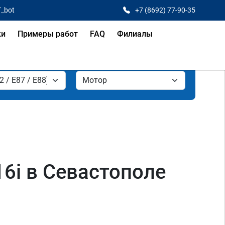
T_bot
+7 (8692) 77-90-35
ки
Примеры работ
FAQ
Филиалы
16i в Севастополе