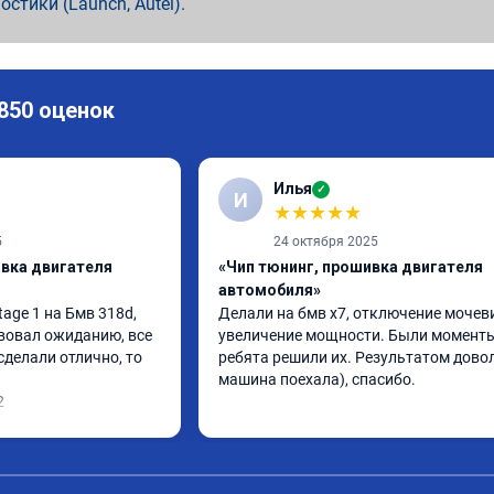
ностики (Launch, Autel).
 850 оценок
Илья
✓
И
★
★
★
★
★
5
24 октября 2025
ивка двигателя
«Чип тюнинг, прошивка двигателя
автомобиля»
ge 1 на Бмв 318d, 
Делали на бмв х7, отключение мочеви
вовал ожиданию, все 
увеличение мощности. Были моменты,
делали отлично, то 
ребята решили их. Результатом довол
машина поехала), спасибо.
2