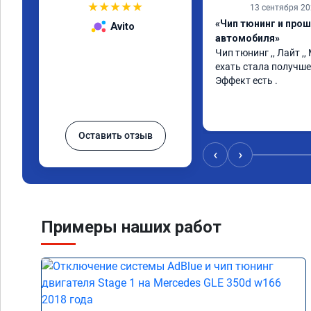
★
★
★
★
★
13 сентября 2
«Чип тюнинг и про
Avito
автомобиля»
Чип тюнинг ,, Лайт ,,
ехать стала получше 
Эффект есть .
Оставить отзыв
‹
›
Примеры наших работ