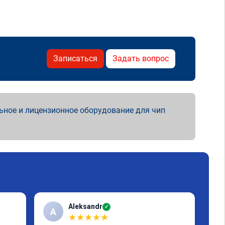
Записаться
Задать вопрос
ьное и лицензионное оборудование для чип
Aleksandr
✓
A
А
★
★
★
★
★