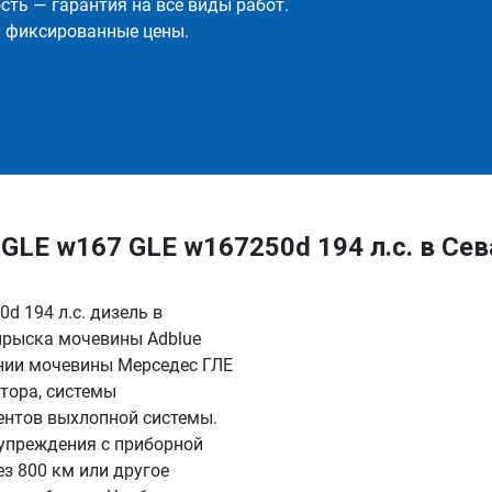
ть — гарантия на все виды работ.
и фиксированные цены.
LE w167 GLE w167250d 194 л.с. в Сев
d 194 л.с. дизель в
прыска мочевины Adblue
ении мочевины Мерседес ГЛЕ
атора, системы
ентов выхлопной системы.
дупреждения с приборной
ез 800 км или другое