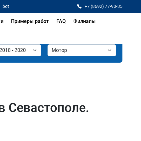
T_bot
+7 (8692) 77-90-35
ки
Примеры работ
FAQ
Филиалы
в Севастополе.