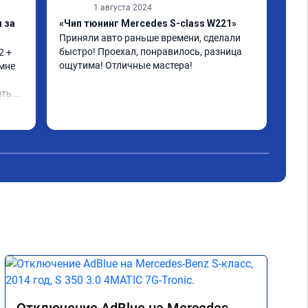
1 августа 2024
 за
«Чип тюнинг Mercedes S-class W221»
«Пр
Приняли авто раньше времени, сделали 
Дол
быстро! Проехал, понравилось, разница 
реж
 + 
ощутима! Отличные мастера!
ока
мне 
кат
воп
ть.

нес
Чит
зад