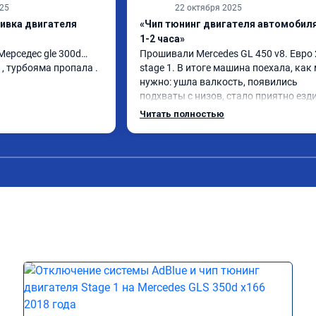
025
22 октября 2025
шивка двигателя
«Чип тюнинг двигателя автомобиля
1-2 часа»
 Мерседес gle 300d… 
Прошивали Mercedes GL 450 v8. Евро 2
, турбояма пропала . 
stage 1. В итоге машина поехала, как 
нужно: ушла валкость, появились 
подхваты с низов, стало приятно езди
Одни из лучших трат, в авто! 🔥
Читать полностью