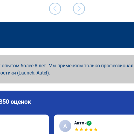
 опытом более 8 лет. Мы применяем только профессионал
ностики (Launch, Autel).
 850 оценок
Антон
✓
А
★
★
★
★
★