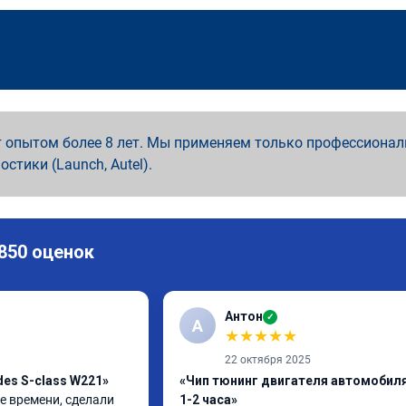
 опытом более 8 лет. Мы применяем только профессионал
ностики (Launch, Autel).
 850 оценок
Антон
✓
А
★
★
★
★
★
22 октября 2025
es S-class W221»
«Чип тюнинг двигателя автомобиля
 времени, сделали 
1-2 часа»