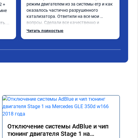
режим двигателем из за системы егр и как 
 + 
Про
оказалось частично разрушенного 
мне 
Мер
катализатора. Ответили на все мои 
бен
вопрсы. Сделали все качественно и 
ть.

Обе
несмотря на конец рабочего дня 
про
Читать полностью
Чит
задержались и все доделали. Рекомендую!
реа
при
Пол
экс
дис
кат
Оче
дел
Отключение системы AdBlue и чип
тюнинг двигателя Stage 1 на