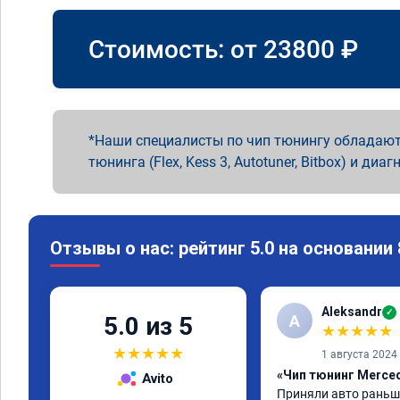
Стоимость: от
23800
₽
Наши специалисты по чип тюнингу обладают
тюнинга (Flex, Kess 3, Autotuner, Bitbox) и диаг
Отзывы о нас: рейтинг 5.0 на основании
Aleksandr
✓
A
5.0 из 5
★
★
★
★
★
★
★
★
★
★
1 августа 2024
«Чип тюнинг Merced
Avito
Приняли авто раньше