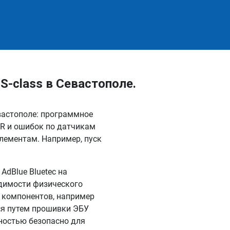
-class в Севастополе.
вастополе: программное
R и ошибок по датчикам
лементам. Например, пуск
dBlue Bluetec на
одимости физического
 компонентов, например
ся путем прошивки ЭБУ
лностью безопасно для