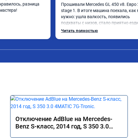
нравилось, разница 
Прошивали Mercedes GL 450 v8. Евро 2
мастера!
stage 1. В итоге машина поехала, как 
нужно: ушла валкость, появились 
подхваты с низов, стало приятно езди
Одни из лучших трат, в авто! 🔥
Читать полностью
Отключение AdBlue на Mercedes-
Benz S-класс, 2014 год, S 350 3.0
4MATIC 7G-Tronic.