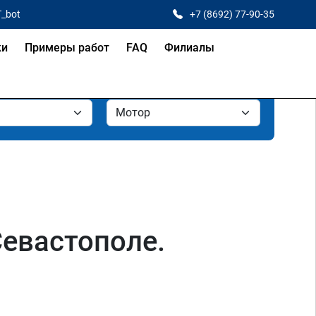
T_bot
+7 (8692) 77-90-35
ки
Примеры работ
FAQ
Филиалы
Севастополе.