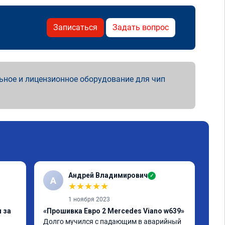
Записаться
Задать вопрос
ьное и лицензионное оборудование для чип
Андрей Владимирович
✓
А
★
★
★
★
★
1 ноября 2023
 за
«Прошивка Евро 2 Mercedes Viano w639»
«Чи
Долго мучился с падающим в аварийный 
отк