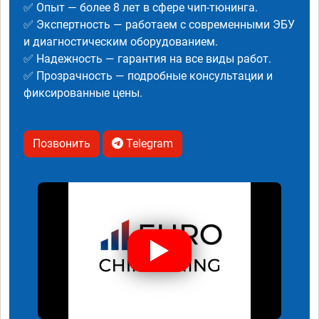
✅ Опыт — более 8 лет в сфере чип-тюнинга.
✅ Экспертность — работаем с современными ЭБУ
и диагностическим оборудованием.
✅ Надежность — гарантия на все виды работ.
✅ Прозрачность — подробные консультации и
фиксированные цены.
Позвонить
Telegram