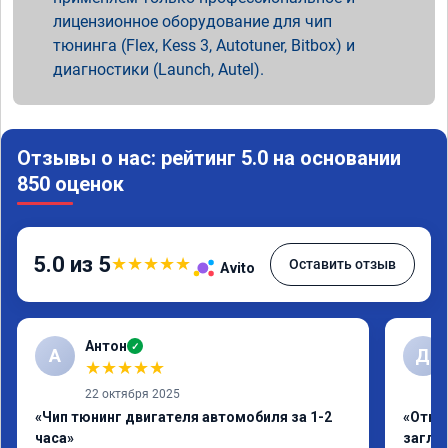
лицензионное оборудование для чип
тюнинга (Flex, Kess 3, Autotuner, Bitbox) и
диагностики (Launch, Autel).
Отзывы о нас: рейтинг 5.0 на основании
850 оценок
5.0 из 5
★
★
★
★
★
Оставить отзыв
Avito
Антон
✓
А
Д
★
★
★
★
★
22 октября 2025
«Чип тюнинг двигателя автомобиля за 1-2
«Откл
часа»
заглу