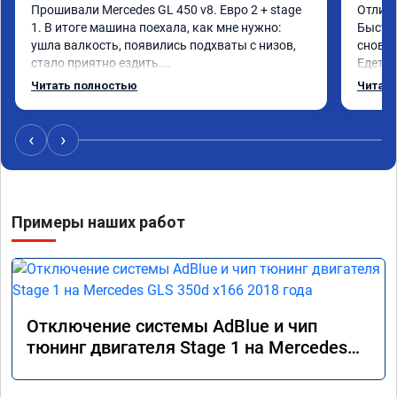
Прошивали Mercedes GL 450 v8. Евро 2 + stage 
Отличн
1. В итоге машина поехала, как мне нужно: 
Быстро
ушла валкость, появились подхваты с низов, 
снова 
стало приятно ездить.

Едет о
Одни из лучших трат, в авто! 🔥
Спасиб
Читать полностью
Читать
Реком
‹
›
Примеры наших работ
Отключение системы AdBlue и чип
тюнинг двигателя Stage 1 на Mercedes
GLS 350d x166 2018 года