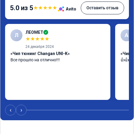
5.0 из 5
★
★
★
★
★
Оставить отзыв
Avito
ЛЕОМЕТ
✓
Л
А
★
★
★
★
★
24 декабря 2024
«Чип тюнинг Changan UNI-K»
«Чип т
Все прошло на отлично!!!
👍👍👍
‹
›