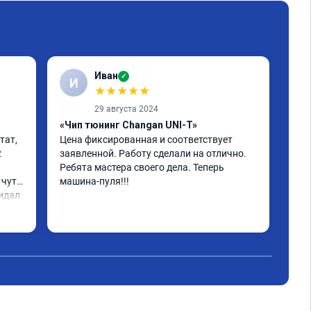
Иван
✓
И
К
★
★
★
★
★
29 августа 2024
«Чип тюнинг Changan UNI-T»
ат, 
Цена фиксированная и соответствует 
 
заявленной. Работу сделали на отлично. 
«Чи
Ребята мастера своего дела. Теперь 
Арм
чуть 
машина-пуля!!!
идал 
 ко 
ен.

ь 