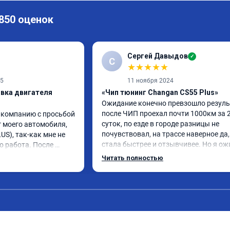
 850 оценок
Сергей Давыдов
✓
С
★
★
★
★
★
25
11 ноября 2024
ивка двигателя
«Чип тюнинг Changan CS55 Plus»
Ожидание конечно превзошло результ
после ЧИП проехал почти 1000км за 2
 компанию с просьбой 
суток, по езде в городе разницы не 
 моего автомобиля, 
почувствовал, на трассе наверное да, 
S), так-как мне не 
стала быстрее и отзывчивее. Но я ож
о работа. После 
большего.

ь стал вести себя 
Читать полностью
По работе ни каких вопросов, приехал
ли "пинки" и 
времени, мастер практически сразу 
ь стал намного 
взялся, все ок, ценник как и был озвуч
 до и после 
Откатывать обратно не буду, но 
! Огромное СПАСИБО 
заявленные +24 🐎 конечно под 
лал всё качественно и 
вопросом…

пании успехов и 
Считаю нужно чуть чуть 🤏 доработат
ендую однозначно!