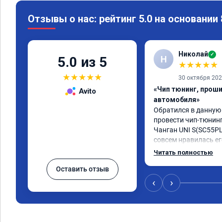
Отзывы о нас: рейтинг 5.0 на основании
Николай
✓
Н
5.0 из 5
★
★
★
★
★
★
★
★
★
★
30 октября 20
«Чип тюнинг, прош
Avito
автомобиля»
Обратился в данную
провести чип-тюнинг
Чанган UNI S(SC55PLU
совсем нравилась ег
прошивки, автомобил
Читать полностью
намного лучше! Пропа
Оставить отзыв
"затупы"! Автомобил
динамичней! Разница
‹
›
прошивки ощутимая
мастеру Роману! Сде
грамотно! Желаю ком
процветания! Реком