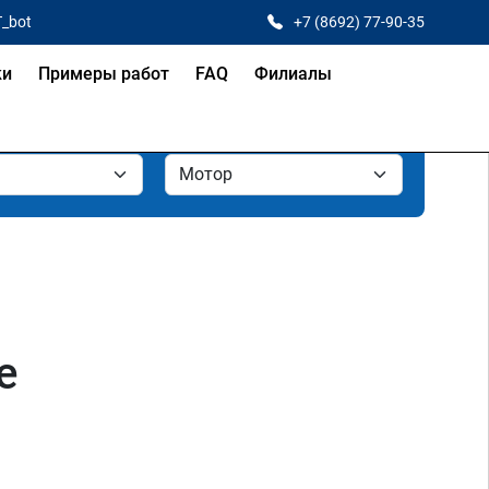
T_bot
+7 (8692) 77-90-35
ки
Примеры работ
FAQ
Филиалы
е