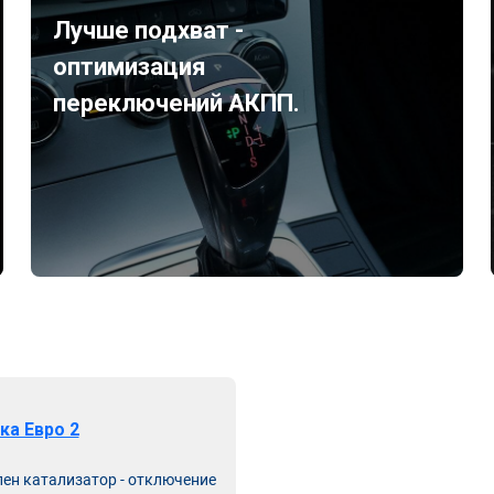
Лучше подхват -
оптимизация
переключений АКПП.
ка Евро 2
лен катализатор - отключение