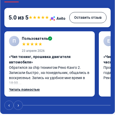
5.0 из 5
★
★
★
★
★
Оставить отзыв
Avito
Пользователь
✓
П
Е
★
★
★
★
★
23 апреля 2026
«Чип тюнинг, прошивка двигателя
«Чип 
автомобиля»
часа»
Обратился за chip тюнингом Рено Канго 2.

Прошив
Записали быстро , на понедельник, общались в 
года. 
воскресенье. Запись на удобное мне время в 
Реком
18:00.

Работу выполнили за 30 минут, качественно, 
Читать полностью
эффектом доволен. Спасибо 🤝
‹
›