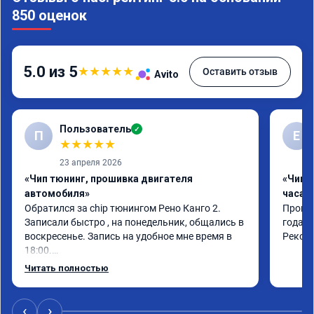
850 оценок
5.0 из 5
★
★
★
★
★
Оставить отзыв
Avito
Пользователь
✓
П
Е
★
★
★
★
★
23 апреля 2026
«Чип тюнинг, прошивка двигателя
«Чип 
автомобиля»
часа»
Обратился за chip тюнингом Рено Канго 2.

Прошив
Записали быстро , на понедельник, общались в 
года. 
воскресенье. Запись на удобное мне время в 
Реком
18:00.

Работу выполнили за 30 минут, качественно, 
Читать полностью
эффектом доволен. Спасибо 🤝
‹
›