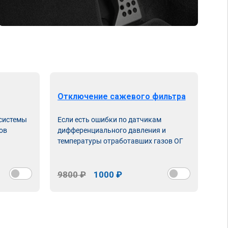
Отключение сажевого фильтра
От
 системы
Если есть ошибки по датчикам
Впу
ов
дифференциального давления и
неи
температуры отработавших газов ОГ
9800 ₽
1000 ₽
98