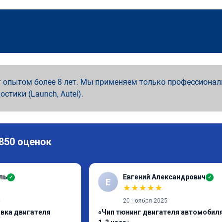
 опытом более 8 лет. Мы применяем только профессионал
ностики (Launch, Autel).
 850 оценок
ль
Евгений Александрович
✓
✓
Е
★
★
★
★
★
6
20 ноября 2025
ивка двигателя
«Чип тюнинг двигателя автомобиля