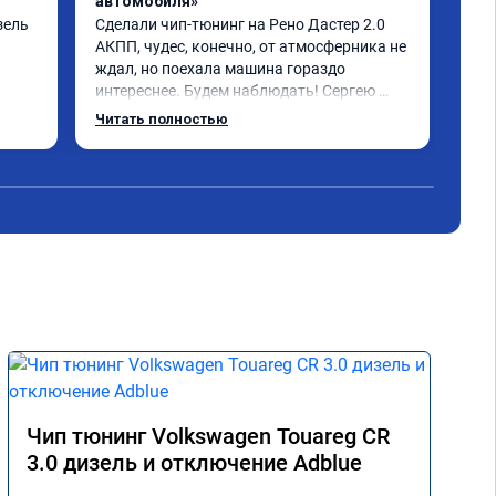
автомобиля»
авт
ель 
Сделали чип-тюнинг на Рено Дастер 2.0 
рено
АКПП, чудес, конечно, от атмосферника не 
сде
ждал, но поехала машина гораздо 
бол
интереснее. Будем наблюдать! Сергею 
сво
отдельное спасибо за профессионально 
Читать полностью
выполненную работу!
Чип тюнинг Volkswagen Touareg CR
3.0 дизель и отключение Adblue