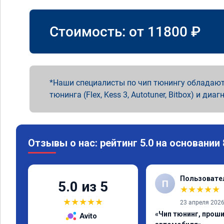
Стоимость: от
11800
₽
Наши специалисты по чип тюнингу обладают
тюнинга (Flex, Kess 3, Autotuner, Bitbox) и диаг
Отзывы о нас: рейтинг 5.0 на основании
Пользовате
П
5.0 из 5
★
★
★
★
★
★
★
★
★
★
23 апреля 202
«Чип тюнинг, прош
Avito