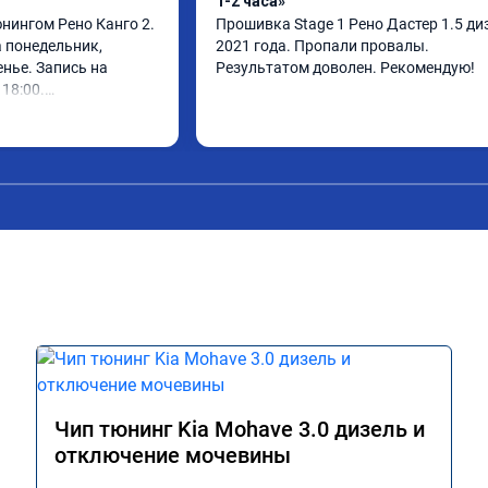
1-2 часа»
нингом Рено Канго 2.

Прошивка Stage 1 Рено Дастер 1.5 диз
 понедельник, 
2021 года. Пропали провалы. 
нье. Запись на 
Результатом доволен. Рекомендую!
18:00.

 30 минут, 
ом доволен. Спасибо 
Чип тюнинг Kia Mohave 3.0 дизель и
отключение мочевины