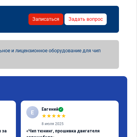
Записаться
Задать вопрос
ьное и лицензионное оборудование для чип
Евгений
✓
Е
★
★
★
★
★
8 июля 2025
 за
«Чип тюнинг, прошивка двигателя
«Чи