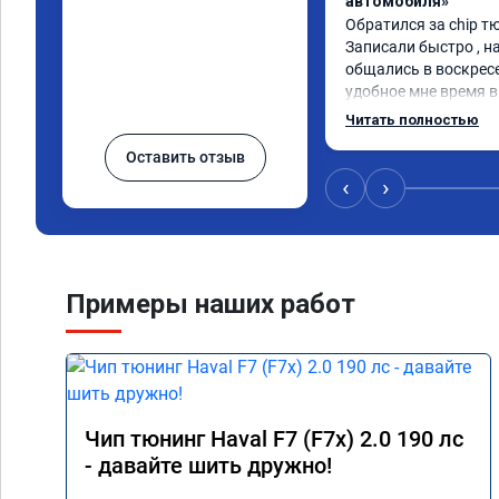
автомобиля»
Обратился за chip тю
Записали быстро , на
общались в воскресе
удобное мне время в 
Работу выполнили за
Читать полностью
качественно, эффект
Оставить отзыв
🤝
‹
›
Примеры наших работ
Чип тюнинг Haval F7 (F7x) 2.0 190 лс
- давайте шить дружно!