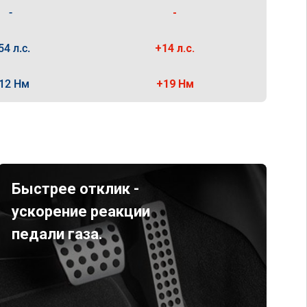
-
-
54 л.с.
+14 л.с.
12 Нм
+19 Нм
Быстрее отклик -
ускорение реакции
педали газа.