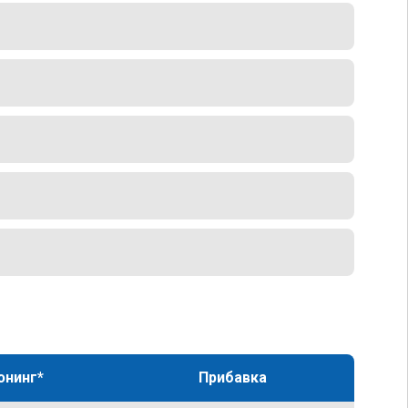
юнинг*
Прибавка