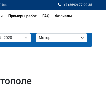
T_bot
+7 (8692) 77-90-35
ки
Примеры работ
FAQ
Филиалы
стополе