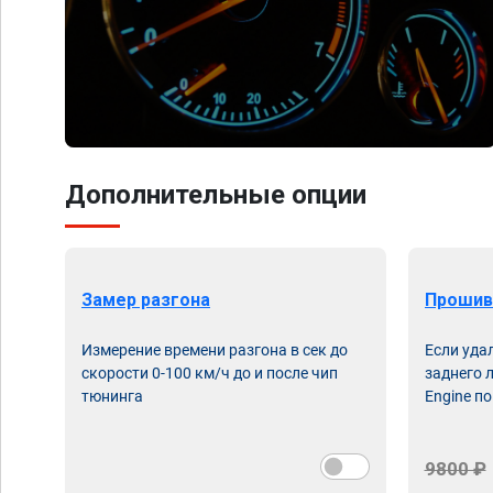
Дополнительные опции
Замер разгона
Прошив
Измерение времени разгона в сек до
Если уда
скорости 0-100 км/ч до и после чип
заднего 
тюнинга
Engine по
9800 ₽