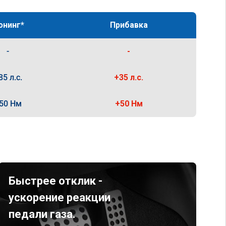
юнинг*
Прибавка
-
-
85 л.с.
+35 л.с.
50 Нм
+50 Нм
Быстрее отклик -
ускорение реакции
педали газа.