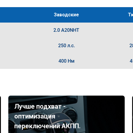
Заводские
Т
2.0 A20NHT
250 л.с.
2
400 Нм
4
Лучше подхват -
оптимизация
переключений АКПП.