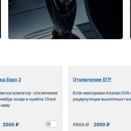
ка Евро 2
Отключение ЕГР
лен катализатор - отключение
Если неисправен Клапан EGR
лямбда зонда и ошибок Check
рециркуляции выхлопных газ
 нему
2000 ₽
9800 ₽
2000 ₽