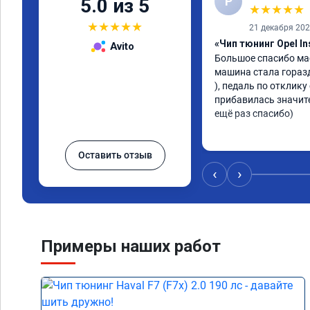
Р
5.0 из 5
★
★
★
★
★
★
★
★
★
★
21 декабря 20
«Чип тюнинг Opel In
Avito
Большое спасибо мас
машина стала гораздо 
), педаль по отклику
прибавилась значите
ещё раз спасибо)
Оставить отзыв
‹
›
Примеры наших работ