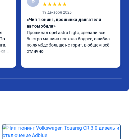
В
А
★
★
★
★
★
19 декабря 2025
«Чип тюнинг, прошивка двигателя
«Пр
автомобиля»
Про
про
я 
Прошивал opel astra h gtc, сделали всё 
гра
По 
быстро машина поехала бодрее, ошибка 
Съе
га, 
по лямбде больше не горит, в общем всё 
заг
ка 
отлично
Сов
Чит
СП
и. 