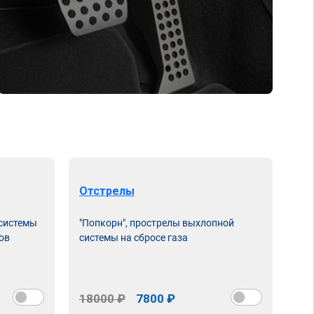
Отстрелы
 системы
"Попкорн", прострелы выхлопной
ов
системы на сбросе газа
18000 ₽
7800 ₽