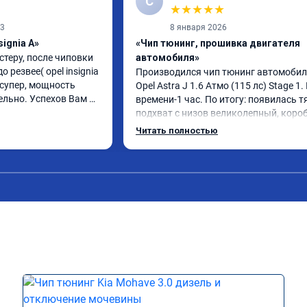
С
★
★
★
★
★
23
8 января 2026
signia A»
«Чип тюнинг, прошивка двигателя
теру, после чиповки 
автомобиля»
резвее( opel insignia 
Производился чип тюнинг автомобил
 супер, мощность 
Opel Astra J 1.6 Атмо (115 лс) Stage 1. 
льно. Успехов Вам и 
времени-1 час. По итогу: появилась тя
подхват с низов великолепный, короб
стала работать плавнее. На трассе 
Читать полностью
быстрее скидывает передачу и легко 
держит обороты до 5000 при ускорени
Вообщем доволен как слон ))) 
Рекомендую компанию!

Номер сертификата: А011870 от 
06.01.2026