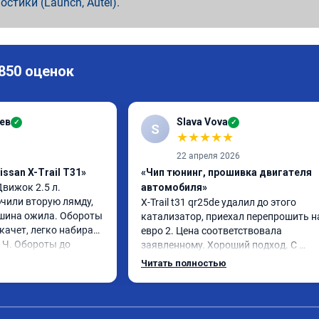
ностики (Launch, Autel).
 850 оценок
ев
Slava Vova
✓
✓
S
★
★
★
★
★
22 апреля 2026
ssan X-Trail T31»
«Чип тюнинг, прошивка двигателя
 Движок 2.5 л. 
автомобиля»
чили вторую лямду, 
X-Trail t31 qr25de удалил до этого 
шина ожила. Обороты 
катализатор, приехал перепрошить на
качет, легко набирает 
евро 2. Цена соответствовала 
 Ч. Обороты до 
заявленному. Хороший подход. С 
ез изменения 12л. 
уважением общались. Благодарю за 
Читать полностью
екомендую.
помощь. Может быть самовнушение, 
машина ожила. Едет лучше и легче 👍 
советую. Не скупитесь на 2-3 тыс и не 
едьте к тем у кого дешевле.