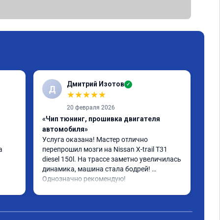
Дмитрий Изотов
✓
Д
С
★
★
★
★
★
20 февраля 2026
«Чип тюнинг, прошивка двигателя
«Чи
автомобиля»
авт
Услуга оказана! Мастер отлично 
Прош
 
перепрошил мозги на Nissan X-trail T31 
Sta
diesel 150l. На трассе заметно увеличилась 
кач
динамика, машина стала бодрей! 
иде
Однозначно рекомендую!
диа
но 