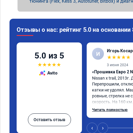
тюнинга (Flex, Kess 3, Autotuner, Bitbox) и диаг
Отзывы о нас: рейтинг 5.0 на основании
Игорь Косар
И
5.0 из 5
★
★
★
★
★
★
★
★
★
★
3 июня 2024
«Прошивка Евро 2 Ni
Avito
Nissan x trаil, 2013г.
Перепрошили, отклю
катки не удолял. Ма
ровные, стрелка не с
скорость. На 160 км.
3000.расход тот-же б
Читать полностью
Услугой доволен. Р
Оставить отзыв
‹
›