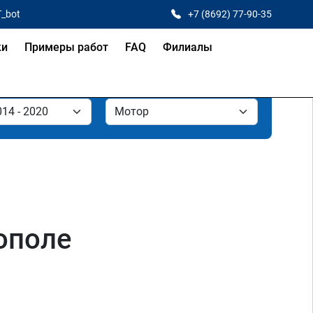
T_bot
+7 (8692) 77-90-35
ки
Примеры работ
FAQ
Филиалы
ополе