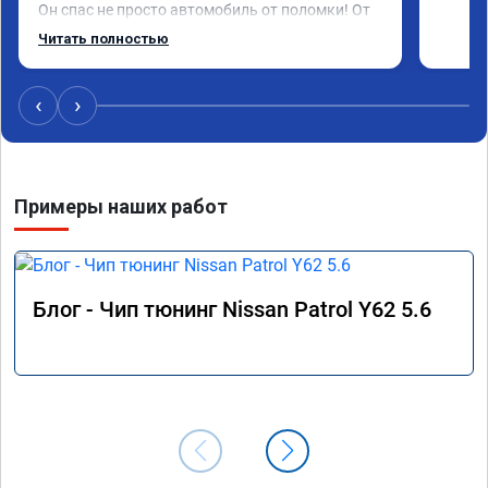
Он спас не просто автомобиль от поломки! От 
его спас одну человеческую душу!

Читать полностью
Низкий поклон до земли Георгию и его 
команде!

Если бы можно поставить миллион звезд я бы 
‹
›
это с удовольствием сделал!

Спасибо!

Спасибо!

Спасибо!

Примеры наших работ
Храни Вас Бог!
Блог - Чип тюнинг Nissan Patrol Y62 5.6