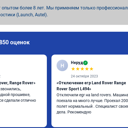
 опытом более 8 лет. Мы применяем только профессионал
ностики (Launch, Autel).
 850 оценок
Неруд
✓
Н
★
★
★
★
★
2
24 октября 2023
over, Range Rover»
«Отключение егр Land Rover Range
звонились, 
Rover Sport L494»
дной прошивке, 
Отключили egr на land rovers. Машина
се сделали отлично
поехала на много лучше. Проехал 200
полет нормальный . Специалист своег
дела. Рекомендую