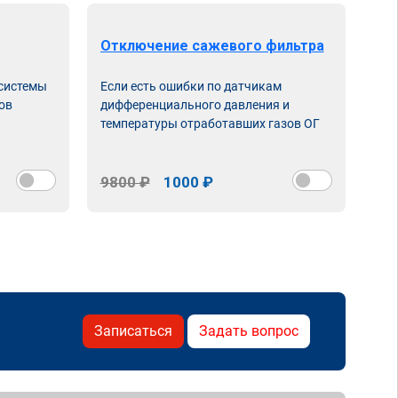
Отключение сажевого фильтра
От
 системы
Если есть ошибки по датчикам
Впу
ов
дифференциального давления и
неи
температуры отработавших газов ОГ
9800 ₽
1000 ₽
98
Записаться
Задать вопрос