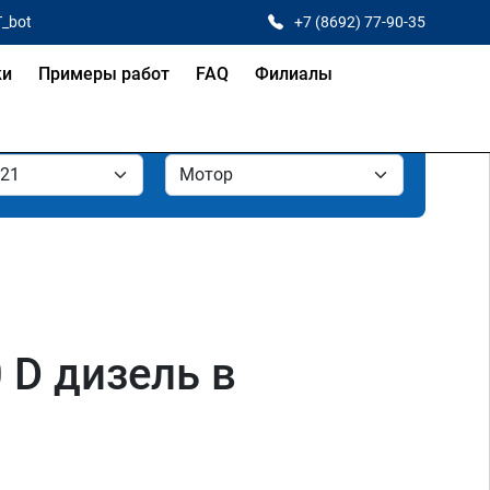
T_bot
+7 (8692) 77-90-35
ки
Примеры работ
FAQ
Филиалы
0 D дизель в