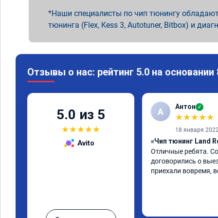
Наши специалисты по чип тюнингу обладают
тюнинга (Flex, Kess 3, Autotuner, Bitbox) и диаг
Отзывы о нас: рейтинг 5.0 на основании
Антон
✓
А
5.0 из 5
★
★
★
★
★
★
★
★
★
★
18 января 202
«Чип тюнинг Land R
Avito
Отличные ребята. Со
договорились о выез
приехали вовремя, в