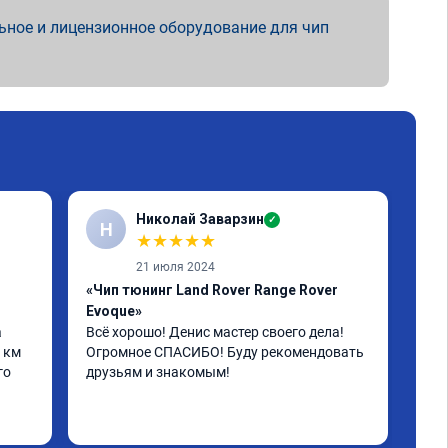
ьное и лицензионное оборудование для чип
Николай Заварзин
✓
Н
★
★
★
★
★
21 июля 2024
«Чип тюнинг Land Rover Range Rover
«Чи
Evoque»
L32
 
Всё хорошо! Денис мастер своего дела! 
Все
 км 
Огромное СПАСИБО! Буду рекомендовать 
пое
о 
друзьям и знакомым!