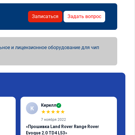
Записаться
Задать вопрос
ьное и лицензионное оборудование для чип
Кирилл
✓
К
А
★
★
★
★
★
7 ноября 2022
«Прошивка Land Rover Range Rover
«Чи
Evoque 2.0 TD4 L53»
Отл