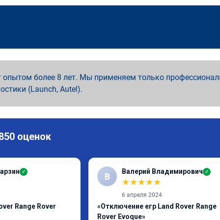
 опытом более 8 лет. Мы применяем только профессионал
ностики (Launch, Autel).
 850 оценок
арзин
Валерий Владимирович
✓
✓
В
★
★
★
★
★
6 апреля 2024
over Range Rover
«Отключение егр Land Rover Range
Rover Evoque»