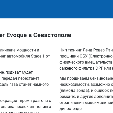
er Evoque в Севастополе
величение мощности и
Чип тюнинг Ленд Ровер Рэн
инг автомобиля Stage 1 от
прошивки ЭБУ (Электронног
физического вмешательства
сажевого фильтра DPF или 
не, подхват будет
а передач перестанет
Мы прошиваем бензиновые и
едаль газа станет намного
необходимости, возможно о
(лямбда зонда), и ошибок п
ремонте, и другие дополни
сокращает время разгона с
ограничения максимальной 
 топлива после чип тюнинга
диностенде.
а сохранение ресурса