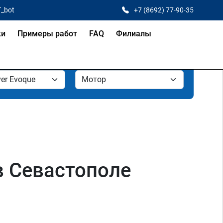
T_bot
+7 (8692) 77-90-35
ки
Примеры работ
FAQ
Филиалы
в Севастополе