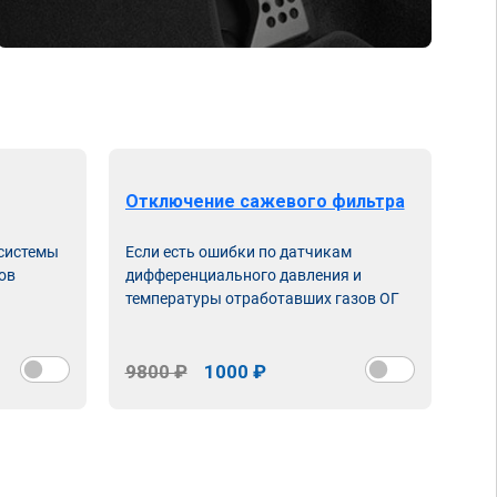
Отключение сажевого фильтра
От
 системы
Если есть ошибки по датчикам
Впу
ов
дифференциального давления и
неи
температуры отработавших газов ОГ
9800 ₽
1000 ₽
98