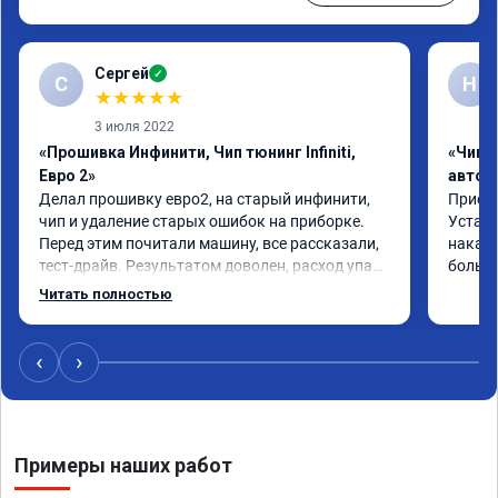
Сергей
✓
С
Н
★
★
★
★
★
3 июля 2022
«Прошивка Инфинити, Чип тюнинг Infiniti,
«Чип 
Евро 2»
автом
Делал прошивку евро2, на старый инфинити, 
Приеха
чип и удаление старых ошибок на приборке. 
Устано
Перед этим почитали машину, все рассказали, 
накат 
тест-драйв. Результатом доволен, расход упал, 
большо
машина стала еще чуть бодрее)
Читать полностью
‹
›
Примеры наших работ