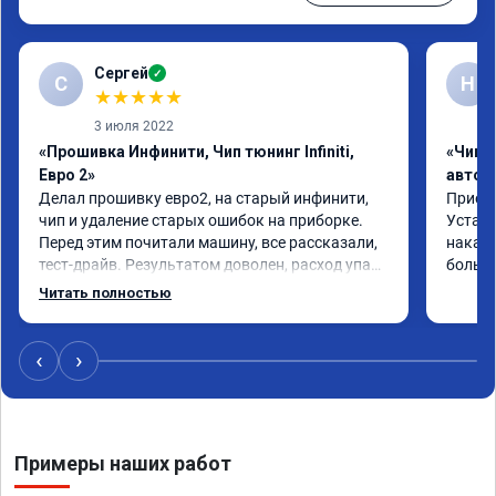
Сергей
✓
С
Н
★
★
★
★
★
3 июля 2022
«Прошивка Инфинити, Чип тюнинг Infiniti,
«Чип 
Евро 2»
автом
Делал прошивку евро2, на старый инфинити, 
Приеха
чип и удаление старых ошибок на приборке. 
Устано
Перед этим почитали машину, все рассказали, 
накат 
тест-драйв. Результатом доволен, расход упал, 
большо
машина стала еще чуть бодрее)
Читать полностью
‹
›
Примеры наших работ