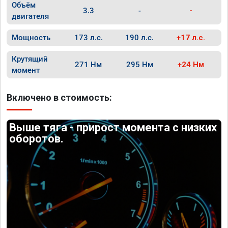
Объём
3.3
-
-
двигателя
Мощность
173 л.с.
190 л.с.
+17 л.с.
Крутящий
271 Нм
295 Нм
+24 Нм
момент
Включено в стоимость:
Выше тяга - прирост момента с низких
оборотов.