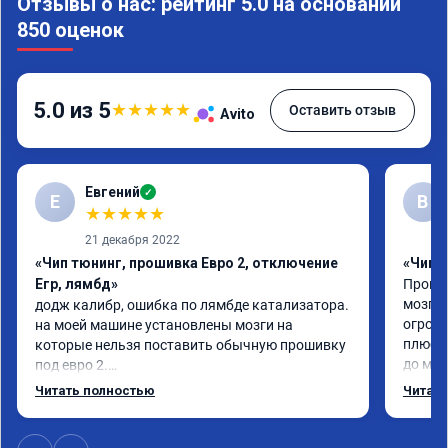
Отзывы о нас: рейтинг 5.0 на основании
850 оценок
5.0 из 5
★
★
★
★
★
Оставить отзыв
Avito
Евгений
✓
Е
В
★
★
★
★
★
21 декабря 2022
«Чип тюнинг, прошивка Евро 2, отключение
«Чип 
Егр, лямбд»
Прошив
мозгов
додж калибр, ошибка по лямбде катализатора.

огромн
на моей машине установлены мозги на 
плюс е
которые нельзя поставить обычную прошивку 
до мин
под евро 2.

Когда 
обратился к Даниилу, он направил исходный 
Читать полностью
Читать
всего 
код мозгов программисту, который изменил 
пример
код, далее Даниил за 30 сек залил его в мозги.

никаки
проехал уже 100 км ошибка не появилась, 