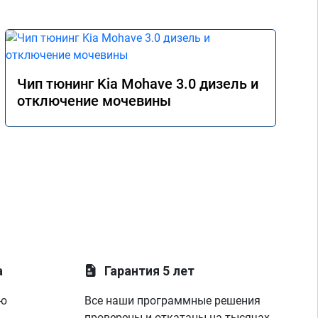
потенциал)

жала 
авто Додж Рэм 5.7
том, 
ко 
Чип тюнинг Kia Mohave 3.0 дизель и
отключение мочевины
икат 
а
Гарантия 5 лет
ую
Все наши программные решения
проверены и откатаны на тысячах