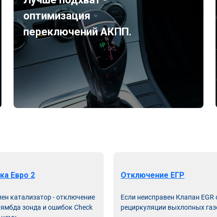
оптимизация
переключений АКПП.
ка Евро 2
Отключение ЕГР
лен катализатор - отключение
Если неисправен Клапан EGR
лямбда зонда и ошибок Check
рециркуляции выхлопных газ