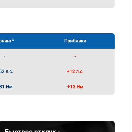
юнинг*
Прибавка
-
-
62 л.с.
+12 л.с.
81 Нм
+13 Нм
Быстрее отклик -