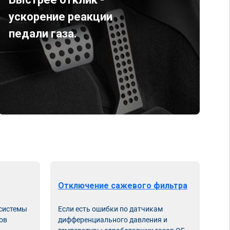
ускорение реакции
педали газа.
Отключение сажевого фильтра
От
 системы
Если есть ошибки по датчикам
Впу
ов
дифференциального давления и
неи