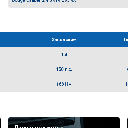
Dodge Caliber 2.4 SRT4 295 л.с
Заводские
Т
1.8
150 л.с.
1
168 Нм
1
Лучше подхват -