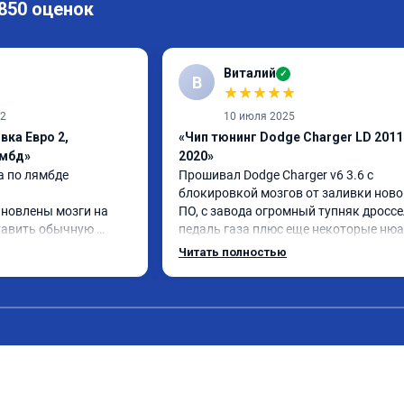
 850 оценок
Виталий
✓
В
★
★
★
★
★
22
10 июля 2025
вка Евро 2,
«Чип тюнинг Dodge Charger LD 2011
ямбд»
2020»
 по лямбде 
Прошивал Dodge Charger v6 3.6 с 
блокировкой мозгов от заливки новог
новлены мозги на 
ПО, с завода огромный тупняк дроссел
тавить обычную 
педаль газа плюс еще некоторые нюа


приехал снизить до минимума этот 
Читать полностью
, он направил 
недостаток.

 программисту, 
Когда забирал машину сказали адапт
, далее Даниил за 30 
всего железа под новую прошивку в 
.

течение примерно 200км, по началу не
ошибка не появилась, 
было почти никаких изменений, при 


полном открытии дросселя и не было 
броса ошибке 
нормального отклика на газ, НО по 
ерез 20км.

прошествии 500-600км, когда в Москв