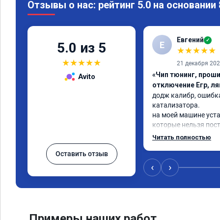
Отзывы о нас: рейтинг 5.0 на основании
Евгений
✓
Е
5.0 из 5
★
★
★
★
★
★
★
★
★
★
21 декабря 20
«Чип тюнинг, проши
Avito
отключение Егр, л
додж калибр, ошибка
катализатора.

на моей машине уста
которые нельзя пос
прошивку под евро 2.
Читать полностью
обратился к Даниилу
Оставить отзыв
исходный код мозгов
который изменил код
‹
›
сек залил его в мозги
проехал уже 100 км 
машина едет хорошо.
хотя раньше после с
выскакивал ошибка ч
Примеры наших работ