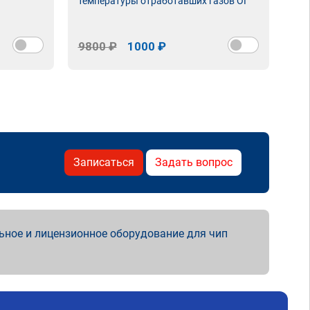
температуры отработавших газов ОГ
9800 ₽
1000 ₽
98
Записаться
Задать вопрос
ьное и лицензионное оборудование для чип