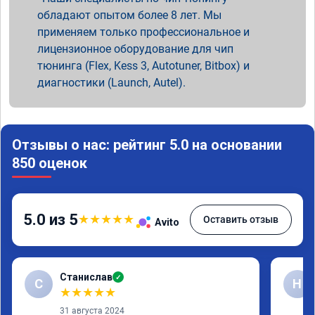
обладают опытом более 8 лет. Мы
применяем только профессиональное и
лицензионное оборудование для чип
тюнинга (Flex, Kess 3, Autotuner, Bitbox) и
диагностики (Launch, Autel).
Отзывы о нас: рейтинг 5.0 на основании
850 оценок
5.0 из 5
★
★
★
★
★
Оставить отзыв
Avito
Станислав
✓
С
Н
★
★
★
★
★
31 августа 2024