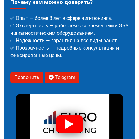
Почему нам можно доверять?
✅ Опыт — более 8 лет в сфере чип-тюнинга.
✅ Экспертность — работаем с современными ЭБУ
и диагностическим оборудованием.
✅ Надежность — гарантия на все виды работ.
✅ Прозрачность — подробные консультации и
фиксированные цены.
Позвонить
Telegram