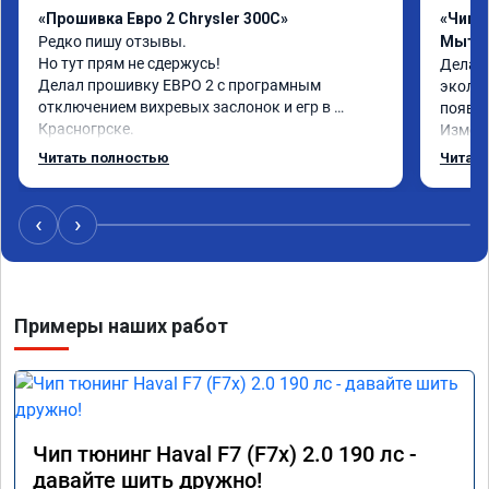
«Прошивка Евро 2 Chrysler 300C»
«Чип т
Редко пишу отзывы.

Мыти
Но тут прям не сдержусь!

Делал 
Делал прошивку ЕВРО 2 с програмным 
эколог
отключением вихревых заслонок и егр в 
появля
Красногрске.

Измене
Все прошло отлично,расход топлива 
потом 
Читать полностью
Читать
упал,провалы изчезли. Понятно,что двигатель 
Реком
работал после физического удаления 
вихревых заслонок в аварийном режиме,но и 
‹
›
до удаления их расход топлива был выше чем 
сейчас.

Я доволен,мастеру огромное спасибо!!!!

Команда у них топ!!!
Примеры наших работ
Чип тюнинг Haval F7 (F7x) 2.0 190 лс -
давайте шить дружно!