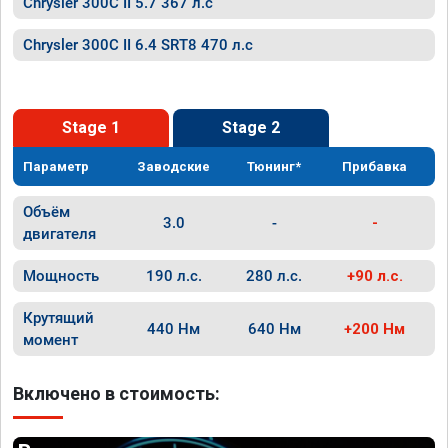
Chrysler 300C II 5.7 367 л.с
Chrysler 300C II 6.4 SRT8 470 л.с
Stage 1
Stage 2
Параметр
Заводские
Тюнинг*
Прибавка
Объём
3.0
-
-
двигателя
Мощность
190 л.с.
280 л.с.
+90 л.с.
Крутящий
440 Нм
640 Нм
+200 Нм
момент
Включено в стоимость: