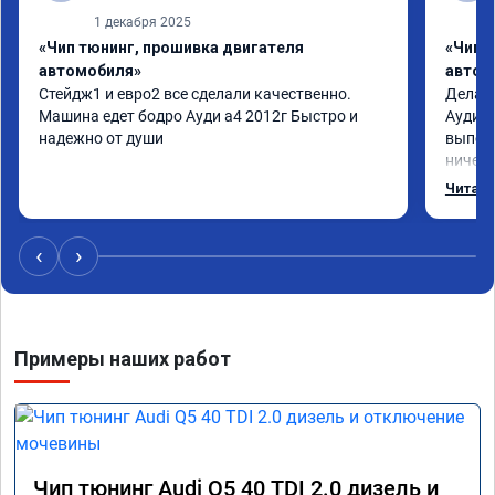
1 декабря 2025
«Чип тюнинг, прошивка двигателя
«Чип 
автомобиля»
автом
Стейдж1 и евро2 все сделали качественно. 
Делал 
Машина едет бодро Ауди а4 2012г Быстро и 
Ауди.М
надежно от души
выполн
ничего
догова
Читать
возник
был на
поломк
‹
›
Алексе
Примеры наших работ
Чип тюнинг Audi Q5 40 TDI 2.0 дизель и