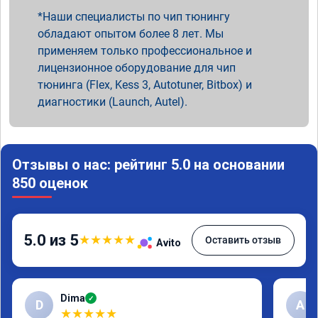
Наши специалисты по чип тюнингу
обладают опытом более 8 лет. Мы
применяем только профессиональное и
лицензионное оборудование для чип
тюнинга (Flex, Kess 3, Autotuner, Bitbox) и
диагностики (Launch, Autel).
Отзывы о нас: рейтинг 5.0 на основании
850 оценок
5.0 из 5
★
★
★
★
★
Оставить отзыв
Avito
Dima
✓
D
А
★
★
★
★
★