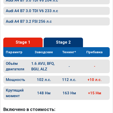
Audi A4 B7 3.0 TDI V6 204 л.с
Audi A4 B7 3.0 TDI V6 233 л.с
Audi A4 B7 3.2 FSI 256 л.с
Stage 1
Stage 2
Параметр
Заводские
Тюнинг*
Прибавка
Объём
1.6 AVU, BFQ,
-
-
двигателя
BGU, ALZ
Мощность
102 л.с.
112 л.с.
+10 л.с.
Крутящий
148 Нм
163 Нм
+15 Нм
момент
Включено в стоимость: