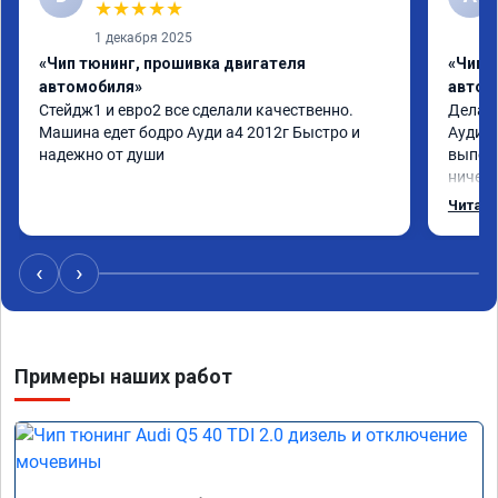
★
★
★
★
★
1 декабря 2025
«Чип тюнинг, прошивка двигателя
«Чип 
автомобиля»
автом
Стейдж1 и евро2 все сделали качественно. 
Делал 
Машина едет бодро Ауди а4 2012г Быстро и 
Ауди.М
надежно от души
выполн
ничего
догова
Читать
возник
был на
поломк
‹
›
Алексе
Примеры наших работ